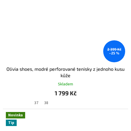
2 399 Kč
–25 %
Olivia shoes, modré perforované tenisky z jednoho kusu
kůže
Skladem
1 799 Kč
37
38
Novinka
Tip