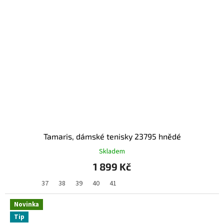
Tamaris, dámské tenisky 23795 hnědé
Skladem
1 899 Kč
37
38
39
40
41
Novinka
Tip