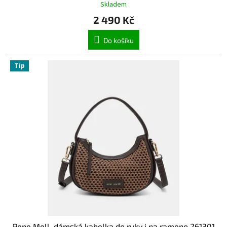
Skladem
2 490 Kč
Do košíku
Tip
Pepe Moll, dámská kabelka do ruky i na rameno 261301