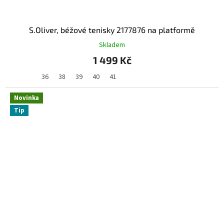
S.Oliver, béžové tenisky 2177876 na platformě
Skladem
1 499 Kč
36
38
39
40
41
Novinka
Tip