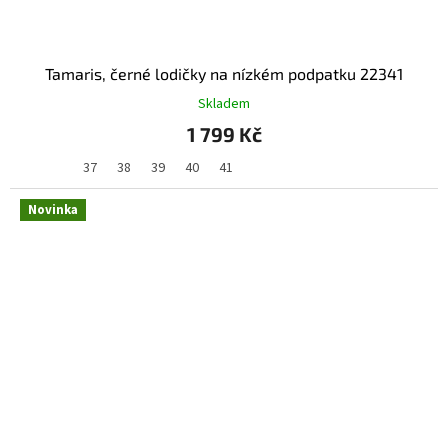
Tamaris, černé lodičky na nízkém podpatku 22341
Skladem
1 799 Kč
37
38
39
40
41
Novinka