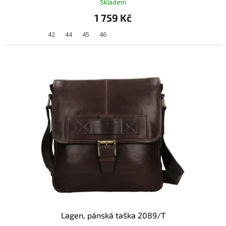
Skladem
1 759 Kč
42
44
45
46
Lagen, pánská taška 2089/T