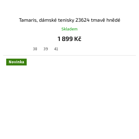
Tamaris, dámské tenisky 23624 tmavě hnědé
Skladem
1 899 Kč
38
39
41
Novinka