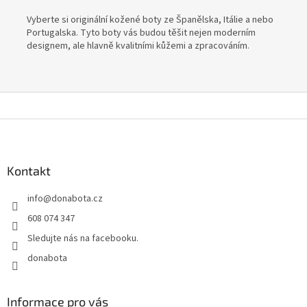
Vyberte si originální kožené boty ze Španělska, Itálie a nebo
Portugalska. Tyto boty vás budou těšit nejen moderním
designem, ale hlavně kvalitními kůžemi a zpracováním.
Z
á
p
a
Kontakt
t
info
@
donabota.cz
í
608 074 347
Sledujte nás na facebooku.
donabota
Informace pro vás