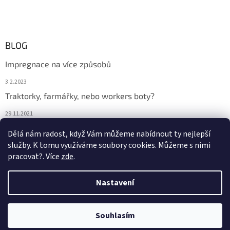
BLOG
Impregnace na více způsobů
3.2.2023
Traktorky, farmářky, nebo workers boty?
29.11.2021
Boty na podzim
Dělá nám radost, když Vám můžeme nabídnout ty nejlepší
služby. K tomu využíváme soubory cookies. Můžeme s nimi
29.11.2021
pracovat?. Více
zde
.
Nastavení
Vytvořil Shoptet
Souhlasím
Copyright 2026
DONA BOTA
. Všechna práva vyhrazena.