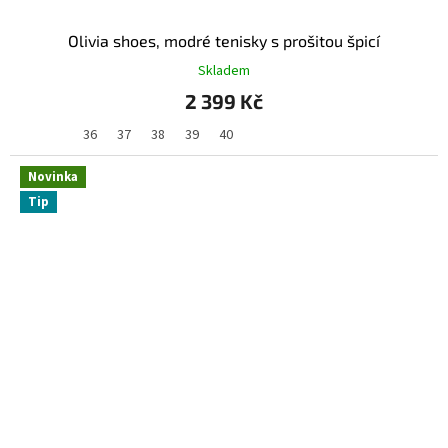
Olivia shoes, modré tenisky s prošitou špicí
Skladem
2 399 Kč
36
37
38
39
40
Novinka
Tip