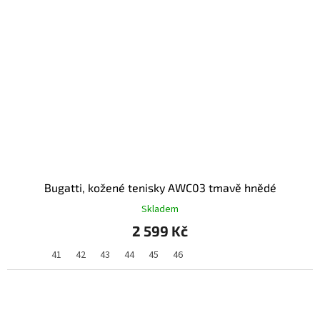
Bugatti, kožené tenisky AWC03 tmavě hnědé
Skladem
2 599 Kč
41
42
43
44
45
46