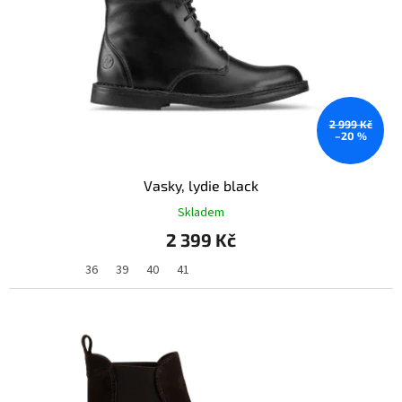
2 999 Kč
–20 %
Vasky, lydie black
Skladem
2 399 Kč
36
39
40
41