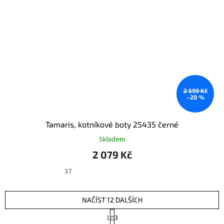
2 599 Kč
–20 %
Tamaris, kotníkové boty 25435 černé
Skladem
2 079 Kč
37
NAČÍST 12 DALŠÍCH
S
1
3
t