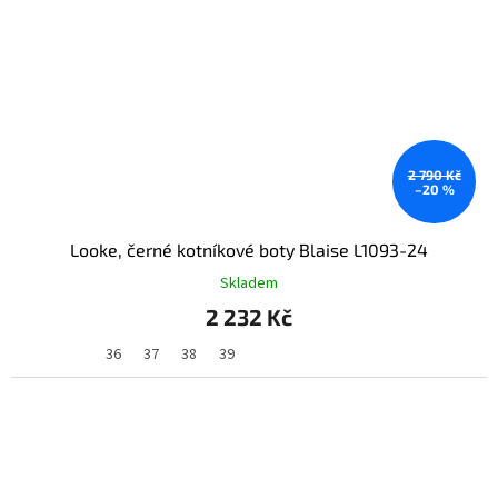
2 790 Kč
–20 %
Looke, černé kotníkové boty Blaise L1093-24
Skladem
2 232 Kč
36
37
38
39