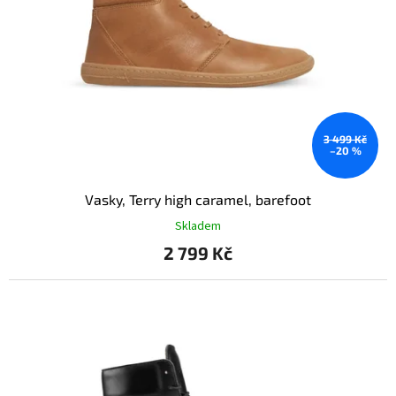
3 499 Kč
–20 %
Vasky, Terry high caramel, barefoot
Skladem
2 799 Kč