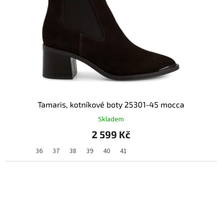
Tamaris, kotníkové boty 25301-45 mocca
Skladem
2 599 Kč
36
37
38
39
40
41