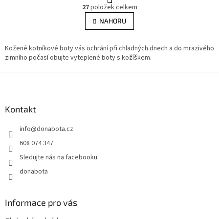
O
r
27
položek celkem
v
á
l
NAHORU
n
á
k
d
o
v
Kožené kotníkové boty vás ochrání při chladných dnech a do mrazivého
a
á
zimního počasí obujte vyteplené boty s kožíškem.
c
n
í
í
Z
p
r
á
v
p
k
a
Kontakt
y
t
v
info
@
donabota.cz
í
ý
p
608 074 347
i
Sledujte nás na facebooku.
s
u
donabota
Informace pro vás