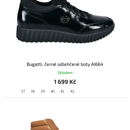
p
r
o
d
u
k
t
ů
Bugatti, černé odlehčené boty AI664
Skladem
1 699 Kč
37
38
39
40
41
42