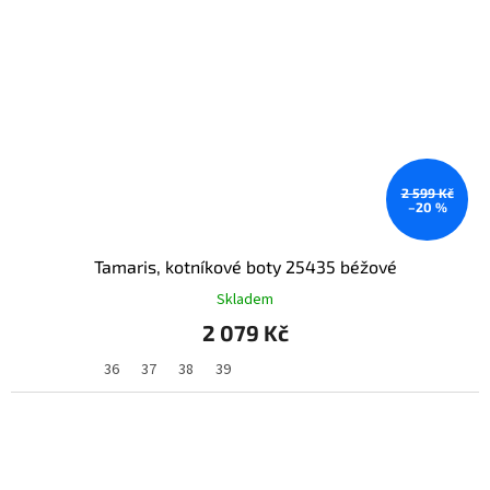
2 599 Kč
–20 %
Tamaris, kotníkové boty 25435 béžové
Skladem
2 079 Kč
36
37
38
39