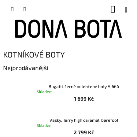
Přejít
NÁKUP
na
obsah
KOŠÍK
KOTNÍKOVÉ BOTY
Nejprodávanější
Bugatti, černé odlehčené boty AI664
Skladem
1 699 Kč
Vasky, Terry high caramel, barefoot
Skladem
2 799 Kč