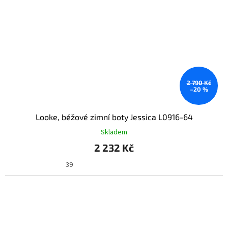
2 790 Kč
–20 %
Looke, béžové zimní boty Jessica L0916-64
Skladem
2 232 Kč
39