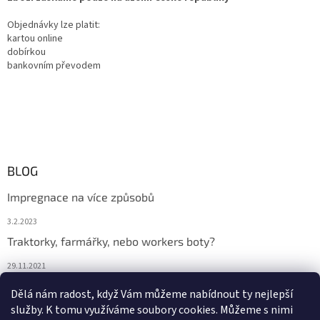
Objednávky lze platit:
kartou online
dobírkou
bankovním převodem
BLOG
Impregnace na více způsobů
3.2.2023
Traktorky, farmářky, nebo workers boty?
29.11.2021
Boty na podzim
Dělá nám radost, když Vám můžeme nabídnout ty nejlepší
služby. K tomu využíváme soubory cookies. Můžeme s nimi
29.11.2021