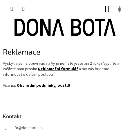
Přejít
NÁKUP
na
obsah
KOŠÍK
Reklamace
Vyskytla se na obuvi vada a Vy je nemáte ještě ani 2 roky? Vyplňte a
zašlete nám prosím
Reklamační formulář
a my Vás budeme
informovat o dalším postupu.
Více na:
Obchodní podmínky, odst.9
Z
á
p
a
Kontakt
t
info
@
donabota.cz
í