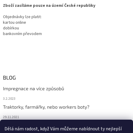
Zboží zasíláme pouze na území České republiky
Objednávky lze platit:
kartou online
dobírkou
bankovním převodem
BLOG
Impregnace na více způsobů
3.2.2023
Traktorky, farmářky, nebo workers boty?
29.11.2021
Boty na podzim
Dělá nám radost, když Vám můžeme nabídnout ty nejlepší