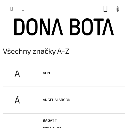
Přejít
NÁKUP
na
obsah
KOŠÍK
Všechny značky A-Z
A
ALPE
Á
ÁNGEL ALARCÓN
BAGATT