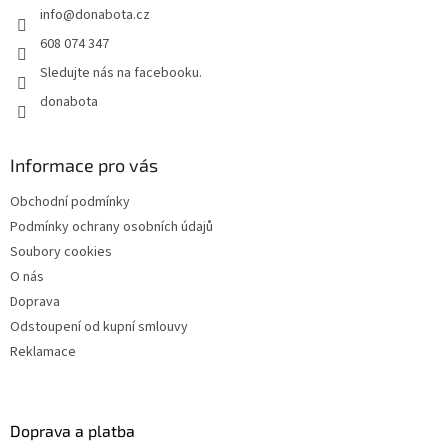
info
@
donabota.cz
í
608 074 347
Sledujte nás na facebooku.
donabota
Informace pro vás
Obchodní podmínky
Podmínky ochrany osobních údajů
Soubory cookies
O nás
Doprava
Odstoupení od kupní smlouvy
Reklamace
Doprava a platba