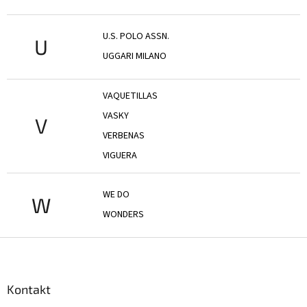
U.S. POLO ASSN.
U
UGGARI MILANO
VAQUETILLAS
VASKY
V
VERBENAS
VIGUERA
WE DO
W
WONDERS
Z
á
p
a
Kontakt
t