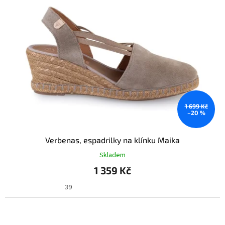
1 699 Kč
–20 %
Verbenas, espadrilky na klínku Maika
Skladem
1 359 Kč
39