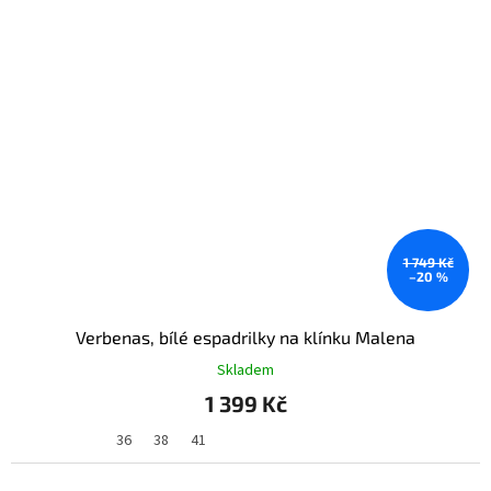
1 749 Kč
–20 %
Verbenas, bílé espadrilky na klínku Malena
Skladem
1 399 Kč
36
38
41