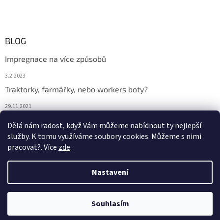
BLOG
Impregnace na více způsobů
3.2.2023
Traktorky, farmářky, nebo workers boty?
29.11.2021
Boty na podzim
Dělá nám radost, když Vám můžeme nabídnout ty nejlepší
služby. K tomu využíváme soubory cookies. Můžeme s nimi
29.11.2021
pracovat?. Více
zde
.
Nastavení
Vytvořil Shoptet
Souhlasím
Copyright 2026
DONA BOTA
. Všechna práva vyhrazena.