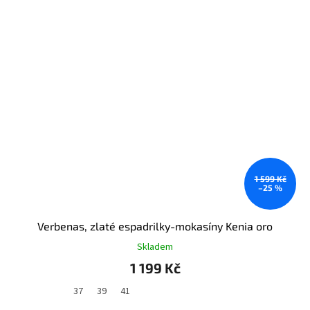
1 599 Kč
–25 %
Verbenas, zlaté espadrilky-mokasíny Kenia oro
Skladem
1 199 Kč
37
39
41