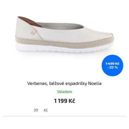
1 499 Kč
–20 %
Verbenas, béžové espadrilky Noelia
Skladem
1 199 Kč
39
42