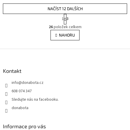
NAČÍST 12 DALŠÍCH
S
1
3
t
O
r
26
položek celkem
v
á
l
NAHORU
n
á
k
d
o
v
Z
a
á
c
á
n
í
p
í
p
a
Kontakt
r
t
v
info
@
donabota.cz
í
k
y
608 074 347
v
Sledujte nás na facebooku.
ý
p
donabota
i
s
u
Informace pro vás