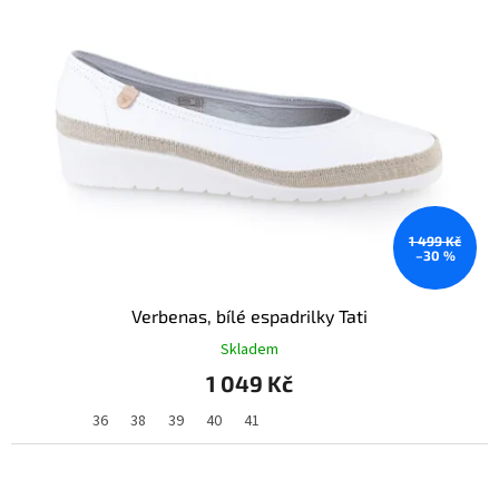
1 499 Kč
–30 %
Verbenas, bílé espadrilky Tati
Skladem
1 049 Kč
36
38
39
40
41