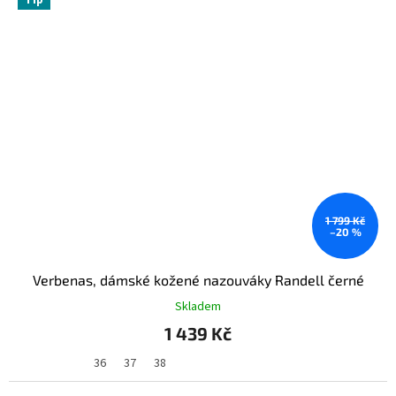
Tip
1 799 Kč
–20 %
Verbenas, dámské kožené nazouváky Randell černé
Skladem
1 439 Kč
36
37
38