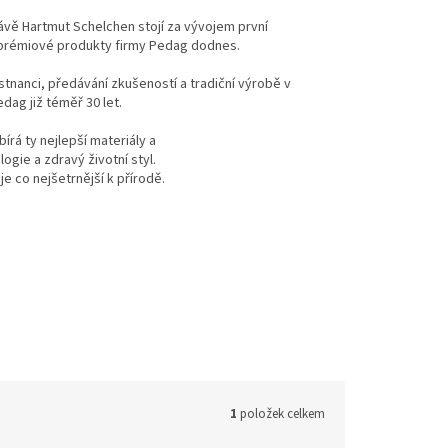
vě Hartmut Schelchen stojí za vývojem první
zi prémiové produkty firmy Pedag dodnes.
tnanci, předávání zkušeností a tradiční výrobě v
dag již téměř 30 let.
rá ty nejlepší materiály a
ogie a zdravý životní styl.
je co nejšetrnější k přírodě.
1
položek celkem