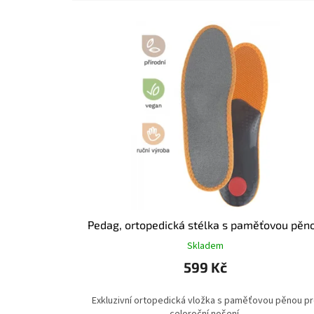
e
V
n
ý
í
p
p
i
r
s
o
p
d
r
u
o
k
d
t
u
ů
k
t
ů
Pedag, ortopedická stélka s paměťovou pěn
Skladem
599 Kč
Exkluzivní ortopedická vložka s paměťovou pěnou p
celoroční nošení.