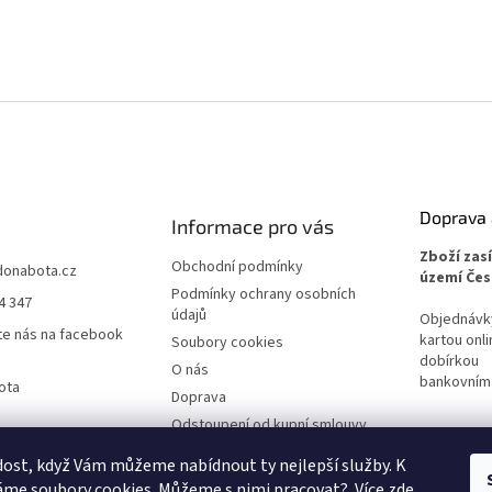
O
v
l
á
d
a
c
Doprava 
í
Informace pro vás
p
Zboží zas
r
Obchodní podmínky
donabota.cz
území Čes
v
Podmínky ochrany osobních
4 347
k
údajů
Objednávky 
y
te nás na facebook
kartou onli
Soubory cookies
v
dobírkou
ý
O nás
bankovním
ota
p
Doprava
i
Odstoupení od kupní smlouvy
s
u
Reklamace
ost, když Vám můžeme nabídnout ty nejlepší služby. K
me soubory cookies. Můžeme s nimi pracovat?. Více
zde
.