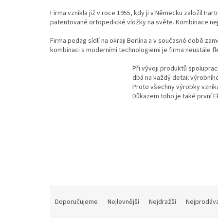
Firma vznikla již v roce 1955, kdy ji v Německu založil Ha
patentované ortopedické vložky na světe. Kombinace nejle
Firma pedag sídlí na okraji Berlína a v současné době za
kombinaci s moderními technologiemi je firma neustále fle
Při vývoji produktů spoluprac
dbá na každý detail výrobního
Proto všechny výrobky vznikají
Důkazem toho je také první E
Ř
a
Doporučujeme
Nejlevnější
Nejdražší
Nejprodáva
z