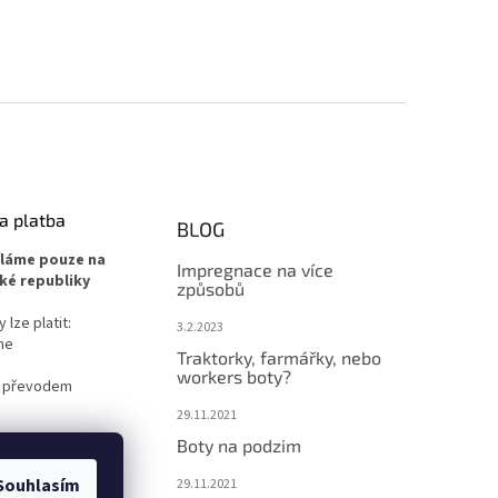
a platba
BLOG
íláme pouze na
Impregnace na více
ké republiky
způsobů
lze platit:
3.2.2023
ne
Traktorky, farmářky, nebo
workers boty?
 převodem
29.11.2021
Boty na podzim
Souhlasím
29.11.2021