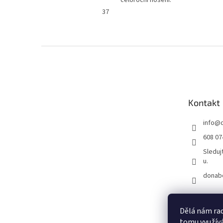
37
Z
á
p
a
t
Kontakt
í
info
@
608 07
Sleduj
u.
donab
Dělá nám rad
tomu využívá