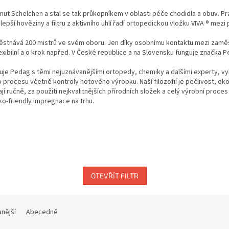
rtmut Schelchen a stal se tak průkopníkem v oblasti péče chodidla a obuv.
Prá
pší hověziny a filtru z aktivního uhlí řadí ortopedickou vložku VIVA ® me
městnává 200 mistrů ve svém oboru. Jen díky osobnímu kontaktu mezi zaměs
xibilní a o krok napřed. V České republice a na Slovensku funguje značka Pe
uje Pedag s těmi nejuznávanějšími ortopedy, chemiky a dalšími experty, vybí
 procesu včetně kontroly hotového výrobku. Naší filozofií je pečlivost, ekol
 ručně, za použití nejkvalitnějších přírodních složek a celý výrobní proces 
ko-friendly impregnace na trhu.
OTEVŘÍT FILTR
nější
Abecedně