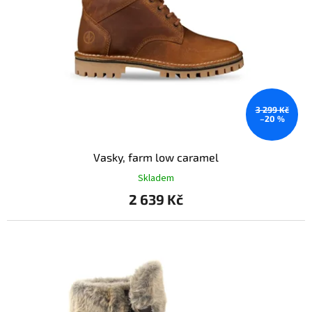
3 299 Kč
–20 %
Vasky, farm low caramel
Skladem
2 639 Kč