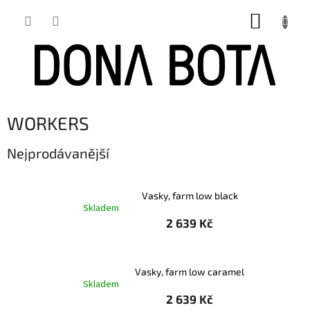
Přejít
NÁKUP
na
obsah
KOŠÍK
WORKERS
Nejprodávanější
Vasky, farm low black
Skladem
2 639 Kč
Vasky, farm low caramel
Skladem
2 639 Kč