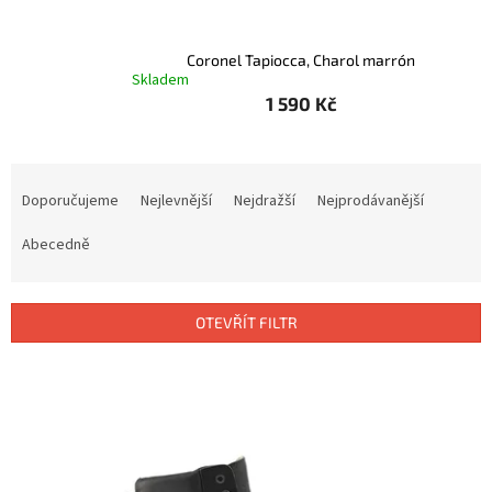
Coronel Tapiocca, Charol marrón
Skladem
1 590 Kč
Ř
a
Doporučujeme
Nejlevnější
Nejdražší
Nejprodávanější
z
e
Abecedně
n
í
p
OTEVŘÍT FILTR
r
o
V
d
ý
u
p
k
i
t
s
ů