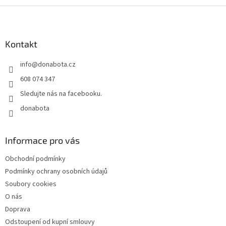
a
Z
c
á
í
p
p
a
Kontakt
r
t
v
info
@
donabota.cz
í
k
y
608 074 347
v
Sledujte nás na facebooku.
ý
p
donabota
i
s
u
Informace pro vás
Obchodní podmínky
Podmínky ochrany osobních údajů
Soubory cookies
O nás
Doprava
Odstoupení od kupní smlouvy