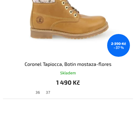
2 390 Kč
–37 %
Coronel Tapiocca, Botin mostaza-flores
Skladem
1 490 Kč
36
37