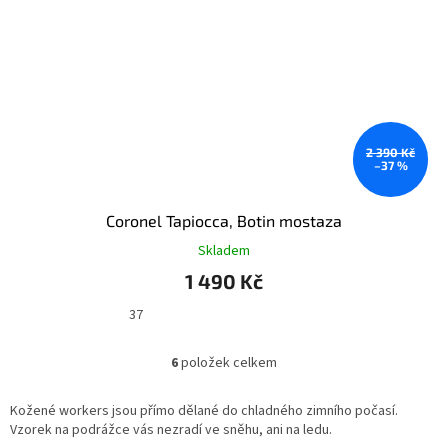
2 390 Kč
–37 %
Coronel Tapiocca, Botin mostaza
Skladem
1 490 Kč
37
6
položek celkem
O
v
l
Kožené workers jsou přímo dělané do chladného zimního počasí.
á
Vzorek na podrážce vás nezradí ve sněhu, ani na ledu.
d