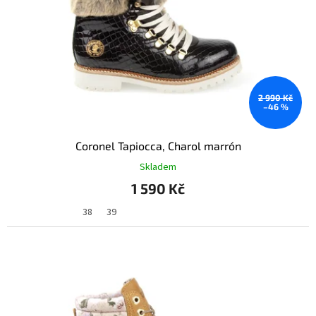
2 990 Kč
–46 %
Coronel Tapiocca, Charol marrón
Skladem
1 590 Kč
38
39