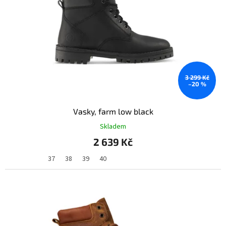
p
r
o
d
u
k
t
ů
3 299 Kč
–20 %
Vasky, farm low black
Skladem
2 639 Kč
37
38
39
40