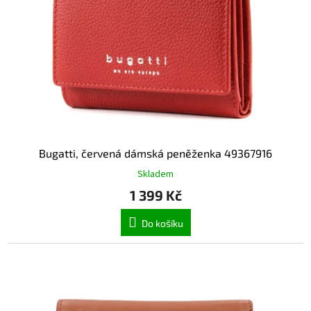
p
r
o
d
u
k
t
ů
Bugatti, červená dámská peněženka 49367916
Skladem
1 399 Kč
Do košíku