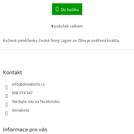
Do košíku
9
položek celkem
O
v
l
Kožené peněženky české firmy Lagen ze Zlína je ověřená kvalita.
á
d
Z
a
á
c
p
í
a
Kontakt
p
t
r
info
@
donabota.cz
í
v
k
608 074 347
y
Sledujte nás na facebooku.
v
ý
donabota
p
i
s
Informace pro vás
u