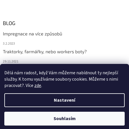
BLOG
Impregnace na více způsobů
3.2.2023
Traktorky, farmářky, nebo workers boty?
29.11.2021
Boty na podzim
Dělá nám radost, když Vám můžeme nabídnout ty nejlepší
služby. K tomu využíváme soubory cookies. Můžeme s nimi
29.11.2021
pracovat?. Více
zde
.
Nastavení
Vytvořil Shoptet
Souhlasím
Copyright 2026
DONA BOTA
. Všechna práva vyhrazena.