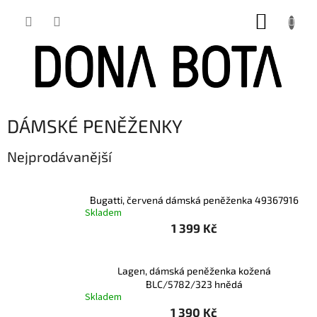
Přejít
NÁKUP
na
obsah
KOŠÍK
DÁMSKÉ PENĚŽENKY
Nejprodávanější
Bugatti, červená dámská peněženka 49367916
Skladem
1 399 Kč
Lagen, dámská peněženka kožená
BLC/5782/323 hnědá
Skladem
1 390 Kč