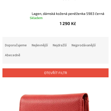
Lagen, dámská kožená peněženka 5983 černá
Skladem
1 290 Kč
Ř
a
Doporučujeme
Nejlevnější
Nejdražší
Nejprodávanější
z
e
Abecedně
n
í
p
OTEVŘÍT FILTR
r
o
V
d
ý
u
p
k
i
t
s
ů