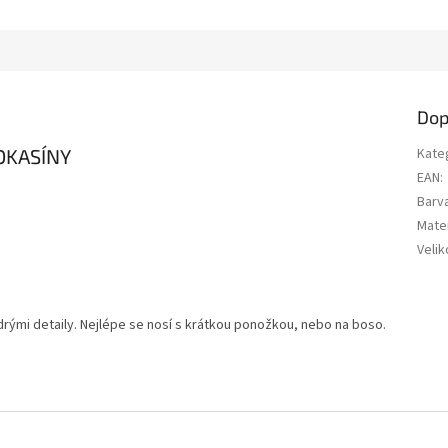
Dop
OKASÍNY
Kate
EAN
:
Barv
Mater
Velik
ými detaily. Nejlépe se nosí s krátkou ponožkou, nebo na boso.