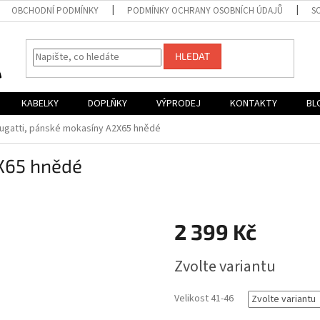
OBCHODNÍ PODMÍNKY
PODMÍNKY OCHRANY OSOBNÍCH ÚDAJŮ
S
HLEDAT
KABELKY
DOPLŇKY
VÝPRODEJ
KONTAKTY
BL
ugatti, pánské mokasíny A2X65 hnědé
X65 hnědé
2 399 Kč
Měrná
Zvolte variantu
cena:
Velikost 41-46