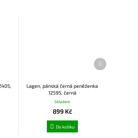
Další
produkt
2405,
Lagen, pánská černá peněženka
12595, černá
Skladem
899 Kč
Do košíku