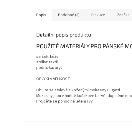
Popis
Podobné (8)
Diskuze
Značka
Detailní popis produktu
POUŽITÉ MATERIÁLY PRO PÁNSKÉ M
svršek: kůže
stélka: textil
podrážka: pryž
OBVYKLÁ VELIKOST
Obujte se stylově s koženými mokasíny Bugatti.
Mokasíny jsou v hnědé koňakové barvě, doplněné modr
Projděte se pohodlně létem i vy.
Z
á