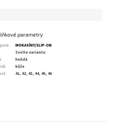
lňkové parametry
gorie
:
MOKASÍNY/SLIP-ON
Zvolte variantu
a
:
hnědá
iál
:
kůže
ost
:
41, 42, 43, 44, 45, 46