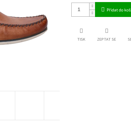
Přidat do koš
TISK
ZEPTAT SE
S