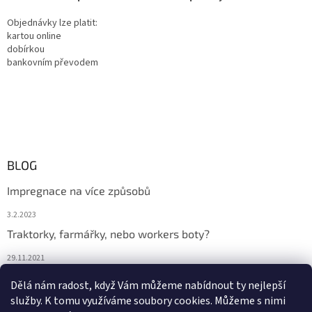
Objednávky lze platit:
kartou online
dobírkou
bankovním převodem
BLOG
Impregnace na více způsobů
3.2.2023
Traktorky, farmářky, nebo workers boty?
29.11.2021
Boty na podzim
Dělá nám radost, když Vám můžeme nabídnout ty nejlepší
služby. K tomu využíváme soubory cookies. Můžeme s nimi
29.11.2021