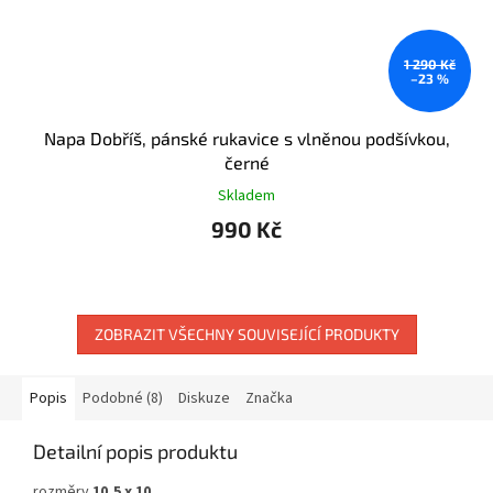
1 290 Kč
–23 %
Napa Dobříš, pánské rukavice s vlněnou podšívkou,
černé
Skladem
990 Kč
ZOBRAZIT VŠECHNY SOUVISEJÍCÍ PRODUKTY
Popis
Podobné (8)
Diskuze
Značka
Detailní popis produktu
rozměry
10,5 x 10