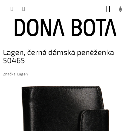
Přejít
NÁKUP
na
obsah
KOŠÍK
Lagen, černá dámská peněženka
50465
Značka:
Lagen