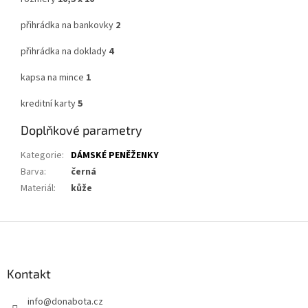
přihrádka na bankovky
2
přihrádka na doklady
4
kapsa na mince
1
kreditní karty
5
Doplňkové parametry
Kategorie
:
DÁMSKÉ PENĚŽENKY
Barva
:
černá
Materiál
:
kůže
Z
á
p
a
Kontakt
t
info
@
donabota.cz
í