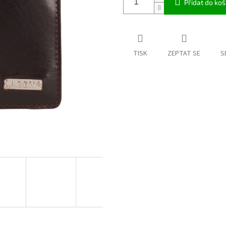
Přidat do koš
TISK
ZEPTAT SE
S