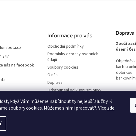
Doprava 
Informace pro vás
Zboží zas
Obchodní podmínky
donabota.cz
území Čes
Podmínky ochrany osobních
4 347
údajů
Objednávky 
te nás na facebook
kartou onli
Soubory cookies
dobírkou
O nás
bankovním
ota
Doprava
Odstoupení od kupní smlouvy
Reklamace
ost, když Vám můžeme nabídnout ty nejlepší služby. K
me soubory cookies. Můžeme s nimi pracovat?. Více
zde
.
í