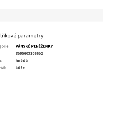
lňkové parametry
gorie
:
PÁNSKÉ PENĚŽENKY
8595603106652
a
:
hnědá
iál
:
kůže