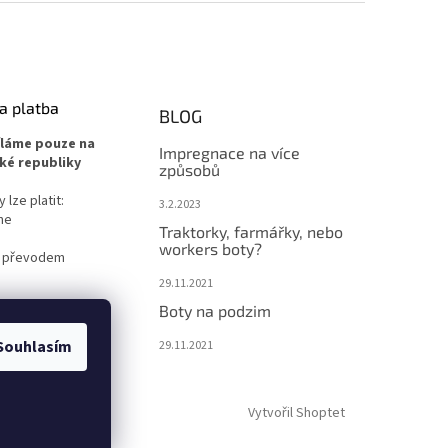
a platba
BLOG
íláme pouze na
Impregnace na více
ké republiky
způsobů
lze platit:
3.2.2023
ne
Traktorky, farmářky, nebo
workers boty?
 převodem
29.11.2021
Boty na podzim
Souhlasím
29.11.2021
Vytvořil Shoptet