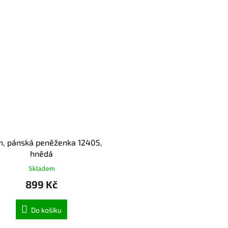
n, pánská peněženka 12405,
hnědá
Skladem
899 Kč
Do košíku