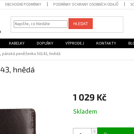
OBCHODNÍ PODMÍNKY
PODMÍNKY OCHRANY OSOBNÍCH ÚDAJŮ
S
HLEDAT
KABELKY
DOPLŇKY
VÝPRODEJ
KONTAKTY
BL
, pánská peněženka 50143, hnědá
143, hnědá
1 029 Kč
Měrná
Skladem
cena: