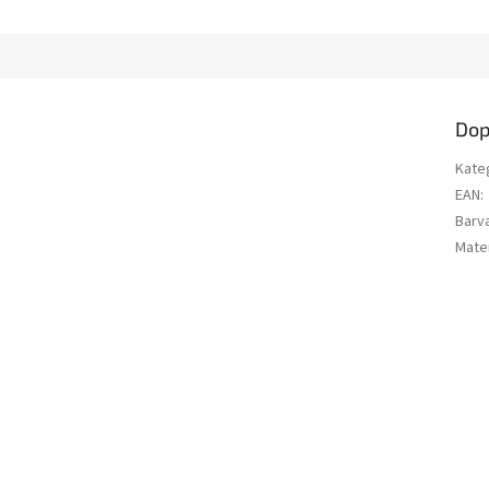
Dop
Kate
EAN
:
Barv
Mater