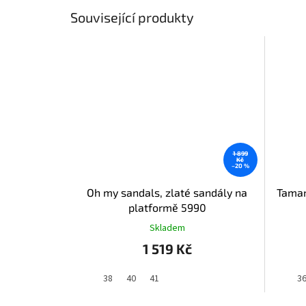
Související produkty
1 899
Kč
–20 %
Oh my sandals, zlaté sandály na
Tamar
platformě 5990
Skladem
1 519 Kč
38
40
41
3