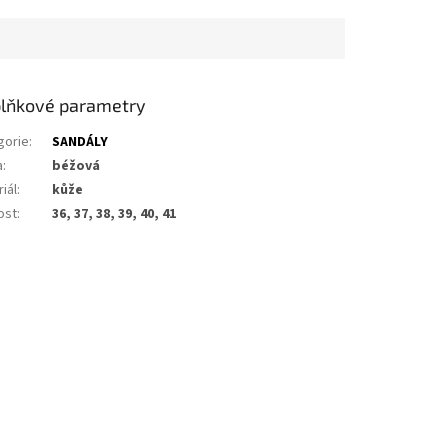
lňkové parametry
gorie
:
SANDÁLY
a
:
béžová
iál
:
kůže
ost
:
36, 37, 38, 39, 40, 41