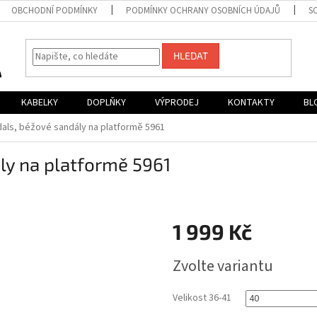
OBCHODNÍ PODMÍNKY
PODMÍNKY OCHRANY OSOBNÍCH ÚDAJŮ
S
HLEDAT
KABELKY
DOPLŇKY
VÝPRODEJ
KONTAKTY
BL
als, béžové sandály na platformě 5961
ly na platformě 5961
1 999 Kč
Měrná
Zvolte variantu
cena:
Velikost 36-41