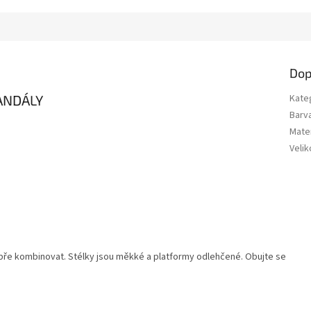
Dop
ANDÁLY
Kate
Barv
Mater
Velik
bře kombinovat. Stélky jsou měkké a platformy odlehčené. Obujte se