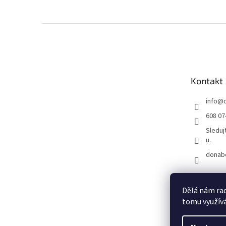
Z
á
p
a
t
Kontakt
í
info
@
608 07
Sleduj
u.
donab
Dělá nám rad
tomu využívá