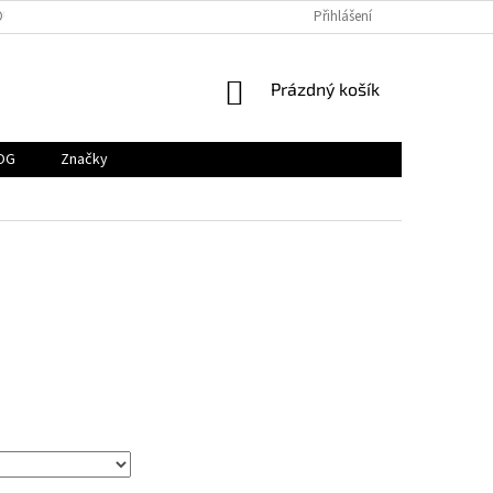
OUBORY COOKIES
O NÁS
DOPRAVA
Přihlášení
ODSTOUPENÍ OD KUPNÍ S
NÁKUPNÍ
Prázdný košík
KOŠÍK
OG
Značky