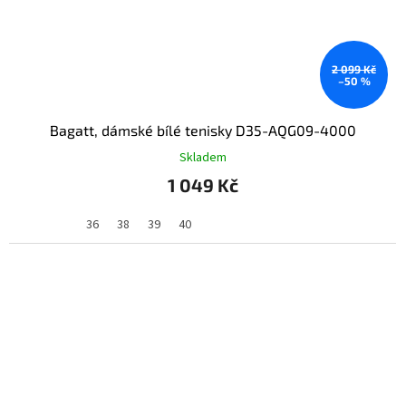
2 099 Kč
–50 %
Bagatt, dámské bílé tenisky D35-AQG09-4000
Skladem
1 049 Kč
36
38
39
40