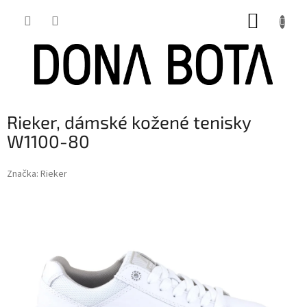
Přejít
NÁKUP
na
obsah
KOŠÍK
Rieker, dámské kožené tenisky
W1100-80
Značka:
Rieker