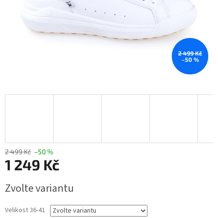
2 499 Kč
–50 %
2 499 Kč
–50 %
1 249 Kč
Měrná
Zvolte variantu
cena:
Velikost 36-41