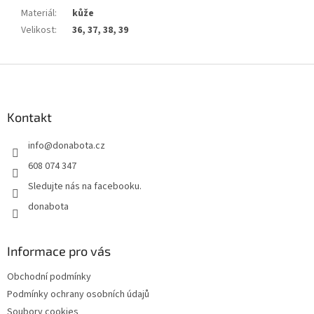
Materiál
:
kůže
Velikost
:
36, 37, 38, 39
Z
á
p
a
Kontakt
t
info
@
donabota.cz
í
608 074 347
Sledujte nás na facebooku.
donabota
Informace pro vás
Obchodní podmínky
Podmínky ochrany osobních údajů
Soubory cookies