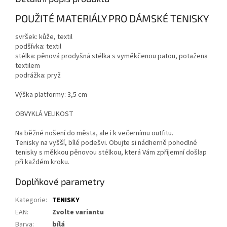
POUŽITÉ MATERIÁLY PRO DÁMSKÉ TENISKY
svršek: kůže, textil
podšívka: textil
stélka: pěnová prodyšná stélka s vyměkčenou patou, potažena
textilem
podrážka: pryž
Výška platformy: 3,5 cm
OBVYKLÁ VELIKOST
Na běžné nošení do města, ale i k večernímu outfitu.
Tenisky na vyšší, bílé podešvi. Obujte si nádherně pohodlné
tenisky s měkkou pěnovou stélkou, která Vám zpříjemní došlap
při každém kroku.
Doplňkové parametry
Kategorie
:
TENISKY
EAN
:
Zvolte variantu
Barva
:
bílá