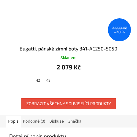
2 599 Kč
–20 %
Bugatti, pánské zimní boty 341-AC250-5050
Skladem
2 079 Kč
42
43
ZOBRAZIT VŠECHNY SOUVISEJÍCÍ PRODUKTY
Popis
Podobné (3)
Diskuze
Značka
Detailní popis produktu