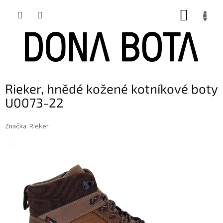
Přejít
NÁKUP
na
obsah
KOŠÍK
Rieker, hnědé kožené kotníkové boty
U0073-22
Značka:
Rieker