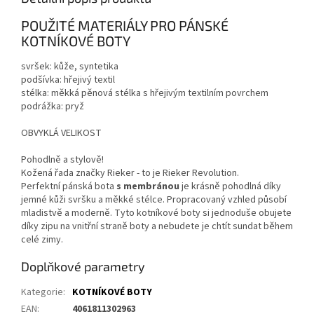
POUŽITÉ MATERIÁLY PRO PÁNSKÉ
KOTNÍKOVÉ BOTY
svršek: kůže, syntetika
podšívka: hřejivý textil
stélka: měkká pěnová stélka s hřejivým textilním povrchem
podrážka: pryž
OBVYKLÁ VELIKOST
Pohodlně a stylově!
Kožená řada značky Rieker - to je Rieker Revolution.
Perfektní pánská bota
s membránou
je krásně pohodlná díky
jemné kůži svršku a měkké stélce. Propracovaný vzhled působí
mladistvě a moderně. Tyto kotníkové boty si jednoduše obujete
díky zipu na vnitřní straně boty a nebudete je chtít sundat během
celé zimy.
Doplňkové parametry
Kategorie
:
KOTNÍKOVÉ BOTY
EAN
:
4061811302963