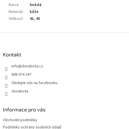
Barva
:
hnědá
Materiál
:
kůže
Velikost
:
41, 43
Z
á
p
a
Kontakt
t
info
@
donabota.cz
í
608 074 347
Sledujte nás na facebooku.
donabota
Informace pro vás
Obchodní podmínky
Podmínky ochrany osobních údajů