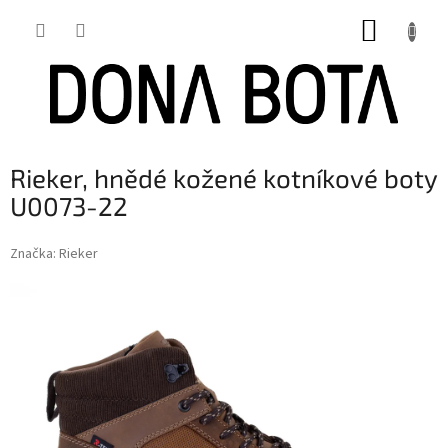
Přejít
NÁKUP
na
obsah
KOŠÍK
Rieker, hnědé kožené kotníkové boty
U0073-22
Značka:
Rieker