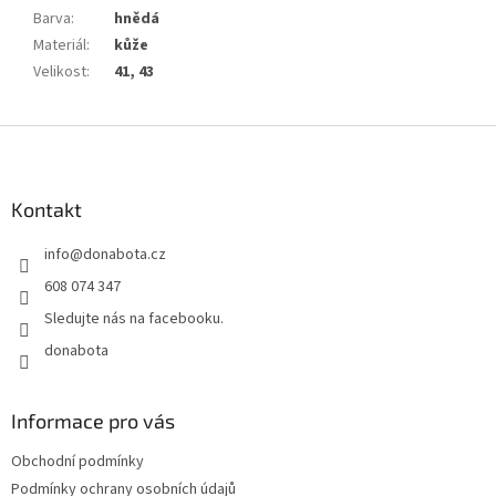
Barva
:
hnědá
Materiál
:
kůže
Velikost
:
41, 43
Z
á
p
a
Kontakt
t
info
@
donabota.cz
í
608 074 347
Sledujte nás na facebooku.
donabota
Informace pro vás
Obchodní podmínky
Podmínky ochrany osobních údajů