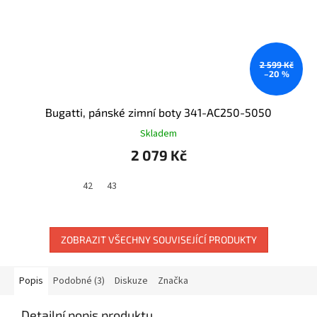
2 599 Kč
–20 %
Bugatti, pánské zimní boty 341-AC250-5050
Skladem
2 079 Kč
42
43
ZOBRAZIT VŠECHNY SOUVISEJÍCÍ PRODUKTY
Popis
Podobné (3)
Diskuze
Značka
Detailní popis produktu