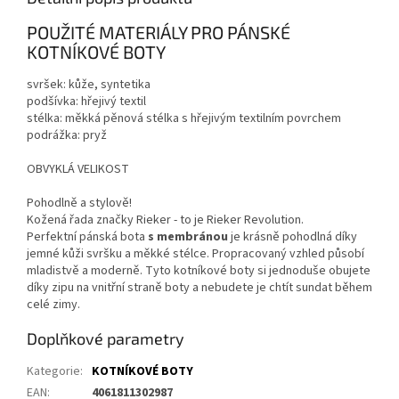
POUŽITÉ MATERIÁLY PRO PÁNSKÉ
KOTNÍKOVÉ BOTY
svršek: kůže, syntetika
podšívka: hřejivý textil
stélka: měkká pěnová stélka s hřejivým textilním povrchem
podrážka: pryž
OBVYKLÁ VELIKOST
Pohodlně a stylově!
Kožená řada značky Rieker - to je Rieker Revolution.
Perfektní pánská bota
s membránou
je krásně pohodlná díky
jemné kůži svršku a měkké stélce. Propracovaný vzhled působí
mladistvě a moderně. Tyto kotníkové boty si jednoduše obujete
díky zipu na vnitřní straně boty a nebudete je chtít sundat během
celé zimy.
Doplňkové parametry
Kategorie
:
KOTNÍKOVÉ BOTY
EAN
:
4061811302987