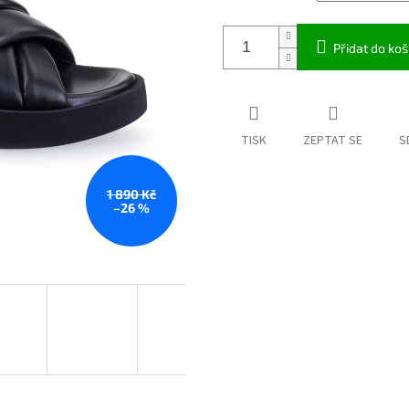
Přidat do koš
TISK
ZEPTAT SE
S
1 890 Kč
–26 %