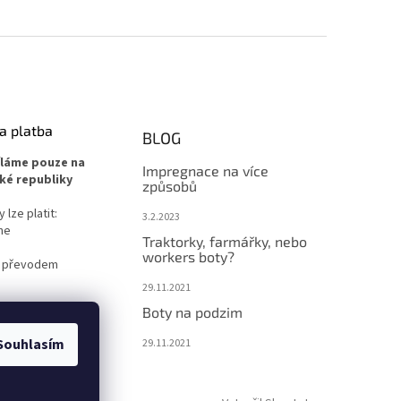
a platba
BLOG
íláme pouze na
Impregnace na více
ké republiky
způsobů
lze platit:
3.2.2023
ne
Traktorky, farmářky, nebo
workers boty?
 převodem
29.11.2021
Boty na podzim
Souhlasím
29.11.2021