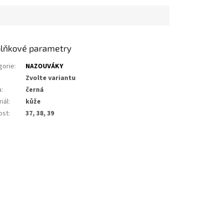
lňkové parametry
gorie
:
NAZOUVÁKY
Zvolte variantu
a
:
černá
iál
:
kůže
ost
:
37, 38, 39