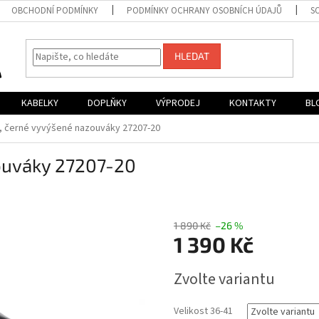
OBCHODNÍ PODMÍNKY
PODMÍNKY OCHRANY OSOBNÍCH ÚDAJŮ
S
HLEDAT
KABELKY
DOPLŇKY
VÝPRODEJ
KONTAKTY
BL
r, černé vyvýšené nazouváky 27207-20
zouváky 27207-20
1 890 Kč
–26 %
1 390 Kč
Měrná
Zvolte variantu
cena:
Velikost 36-41