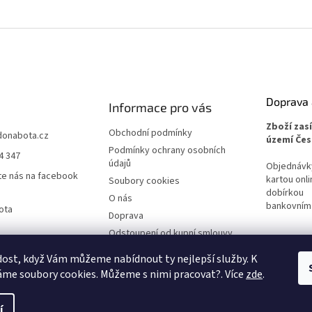
Doprava 
Informace pro vás
Zboží zas
Obchodní podmínky
donabota.cz
území Čes
Podmínky ochrany osobních
4 347
údajů
Objednávky 
te nás na facebook
kartou onli
Soubory cookies
dobírkou
O nás
bankovním
ota
Doprava
Odstoupení od kupní smlouvy
Reklamace
ost, když Vám můžeme nabídnout ty nejlepší služby. K
me soubory cookies. Můžeme s nimi pracovat?. Více
zde
.
í