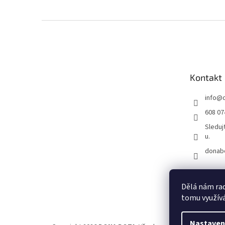
Z
á
p
a
t
Kontakt
í
info
@
608 07
Sleduj
u.
donab
Dělá nám rad
tomu využívá
Nastaven