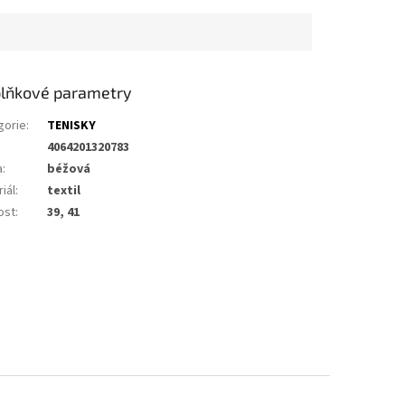
lňkové parametry
gorie
:
TENISKY
4064201320783
a
:
béžová
iál
:
textil
ost
:
39, 41