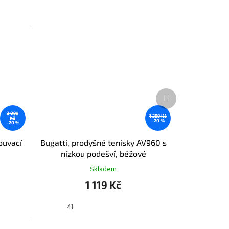
Další
produkt
2 099
1 399 Kč
Kč
–20 %
–20 %
ouvací
Bugatti, prodyšné tenisky AV960 s
nízkou podešví, béžové
Skladem
1 119 Kč
41