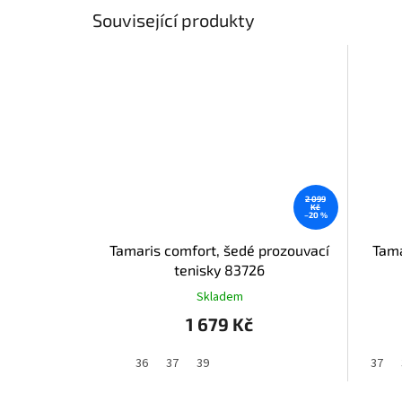
Související produkty
2 099
Kč
–20 %
Tamaris comfort, šedé prozouvací
Tama
tenisky 83726
Skladem
1 679 Kč
36
37
39
37