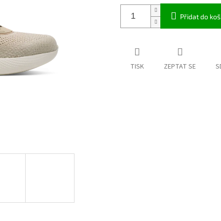
Přidat do koš
TISK
ZEPTAT SE
S