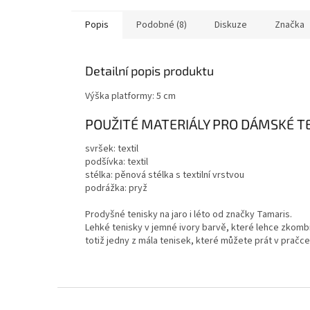
Popis
Podobné (8)
Diskuze
Značka
Detailní popis produktu
Výška platformy: 5 cm
POUŽITÉ MATERIÁLY PRO DÁMSKÉ T
svršek: textil
podšívka: textil
stélka:
pěnová stélka s textilní vrstvou
podrážka: pryž
Prodyšné tenisky na jaro i léto od značky Tamaris.
Lehké tenisky v jemné ivory barvě, které lehce zkombin
totiž jedny z mála tenisek, které můžete prát v pračce
Z
á