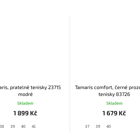
ris, pratelné tenisky 23715
Tamaris comfort, černé proz
modré
tenisky 83726
Skladem
Skladem
1 899 Kč
1 679 Kč
38
39
40
41
37
39
40