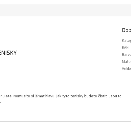
Dop
Kate
EAN
:
ENISKY
Barv
Mater
Velik
ujete. Nemusíte si lámat hlavu, jak tyto tenisky budete čistit. Jsou to
.