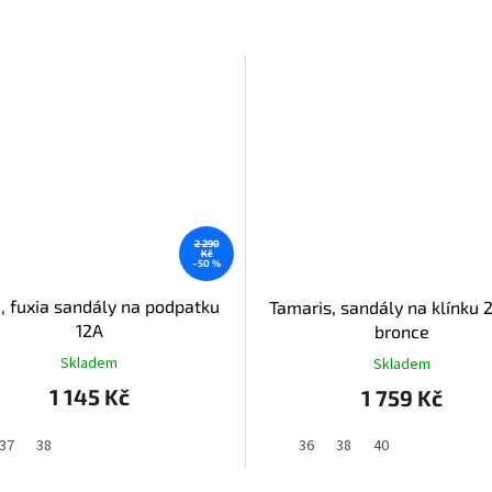
2 290
Kč
–50 %
, fuxia sandály na podpatku
Tamaris, sandály na klínku
12A
bronce
Skladem
Skladem
1 145 Kč
1 759 Kč
37
38
36
38
40