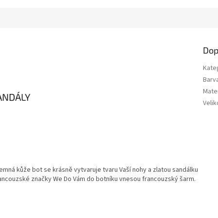
Dop
Kate
Barv
Mater
ANDÁLY
Velik
Jemná kůže bot se krásně vytvaruje tvaru Vaší nohy a zlatou sandálku
francouzské značky We Do Vám do botníku vnesou francouzský šarm.