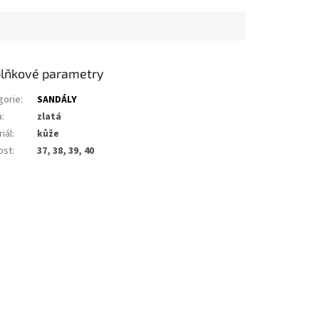
lňkové parametry
gorie
:
SANDÁLY
a
:
zlatá
iál
:
kůže
ost
:
37, 38, 39, 40