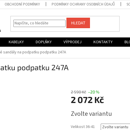
OBCHODNÍ PODMÍNKY
PODMÍNKY OCHRANY OSOBNÍCH ÚDAJŮ
S
HLEDAT
KABELKY
DOPLŇKY
VÝPRODEJ
KONTAKTY
BL
té sandály na podpatku podpatku 247A
patku podpatku 247A
2 590 Kč
–20 %
2 072 Kč
Měrná
Zvolte variantu
cena:
Velikost 36-41