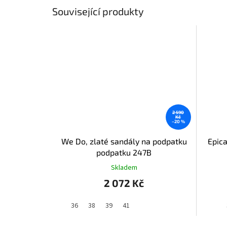
Související produkty
2 590
Kč
–20 %
We Do, zlaté sandály na podpatku
Epica
podpatku 247B
Skladem
2 072 Kč
36
38
39
41