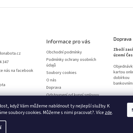
Doprava 
Informace pro vás
Zboží zas
Obchodní podmínky
donabota.cz
území Čes
Podmínky ochrany osobních
4 347
údajů
Objednávky 
te nás na facebook
kartou onli
Soubory cookies
dobírkou
O nás
bankovním
ota
Doprava
Odstoupení od kupní smlouvy
Reklamace
ost, když Vám můžeme nabídnout ty nejlepší služby. K
me soubory cookies. Můžeme s nimi pracovat?. Více
zde
.
í