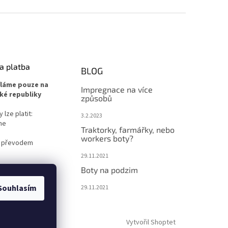
a platba
BLOG
íláme pouze na
Impregnace na více
ké republiky
způsobů
lze platit:
3.2.2023
ne
Traktorky, farmářky, nebo
workers boty?
 převodem
29.11.2021
Boty na podzim
Souhlasím
29.11.2021
Vytvořil Shoptet