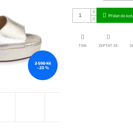
Přidat do koš
TISK
ZEPTAT SE
S
2 590 Kč
–20 %