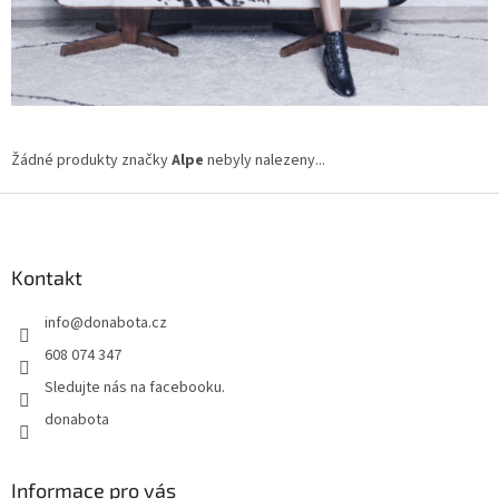
Žádné produkty značky
Alpe
nebyly nalezeny...
Z
á
p
a
Kontakt
t
info
@
donabota.cz
í
608 074 347
Sledujte nás na facebooku.
donabota
Informace pro vás