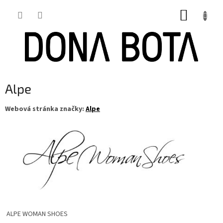
Přejít
NÁKUP
na
obsah
KOŠÍK
Alpe
Webová stránka značky:
Alpe
ALPE WOMAN SHOES