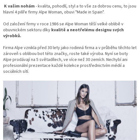
K vašim nohám
- kvalita, pohodlí, styl a to vše za dobrou cenu, to jsou
hlavní 4 pilíře firmy Alpe Woman, obuvi "Made in Spain".
Od založení firmy v roce 1986 se Alpe Woman těší velké oblibě v
obuvnickém sektoru díky
kvalitě a neotřelému designu svých
výrobků.
Firma Alpe vznikla před 30 lety jako rodinná firma a v průběhu těchto let
zároveň s oblibou bot této značky, roste také výroba. Nyní se boty
Alpe prodávají na 5 světadílech, ve více než 30 zemích. Nechybí ani
profesionální prezentace každé kolekce prostřednictvím médií a
sociálních sítí.