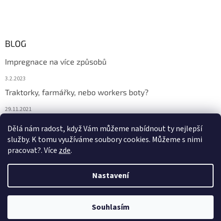
BLOG
Impregnace na více způsobů
3.2.2023
Traktorky, farmářky, nebo workers boty?
29.11.2021
Boty na podzim
Dělá nám radost, když Vám můžeme nabídnout ty nejlepší
služby. K tomu využíváme soubory cookies. Můžeme s nimi
29.11.2021
pracovat?. Více
zde
.
Nastavení
Vytvořil Shoptet
Souhlasím
Copyright 2026
DONA BOTA
. Všechna práva vyhrazena.