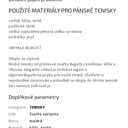
POUŽITÉ MATERIÁLY PRO PÁNSKÉ TENISKY
svršek: kůže, textil
podšívka: textil
stélka: vyjmutelná pěnová stélka vyrobena
podrážka: pryž
OBVYKLÁ VELIKOST
Obujte se stylově.
Modré tenisky od prémiové značky Bugatti v kombinaci kůže a
rifloviny. Elegantní vzhled je ozdoben logem a
nápisem Bugatti na jazyku a na boční straně. Ušetřete si
nepohodlné zavazování a pohodlně se obujte do těchto tenisek
bez nutnosti šněrovat je.
Doplňkové parametry
Kategorie
:
TENISKY
EAN
:
Zvolte variantu
Barva
:
modrá
Materiál
:
kůže, textil