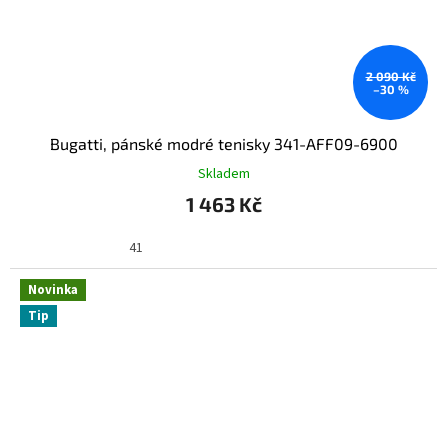
2 090 Kč
–30 %
Bugatti, pánské modré tenisky 341-AFF09-6900
Skladem
1 463 Kč
41
Novinka
Tip