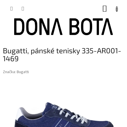
Přejít
NÁKUP
na
obsah
KOŠÍK
Bugatti, pánské tenisky 335-AR001-
1469
Značka:
Bugatti