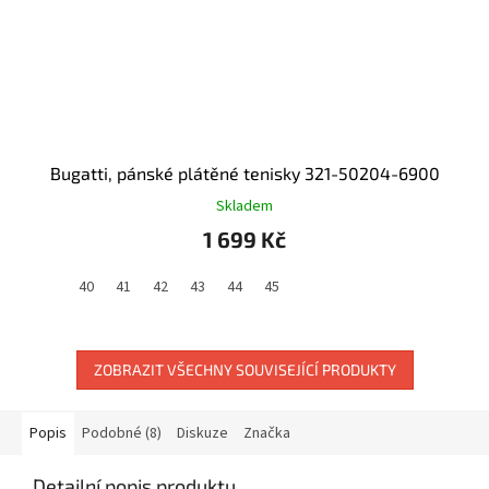
Bugatti, pánské plátěné tenisky 321-50204-6900
Skladem
1 699 Kč
40
41
42
43
44
45
ZOBRAZIT VŠECHNY SOUVISEJÍCÍ PRODUKTY
Popis
Podobné (8)
Diskuze
Značka
Detailní popis produktu