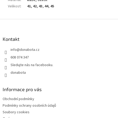
Velikost
:
41, 42, 43, 44, 45
Z
á
p
a
Kontakt
t
info
@
donabota.cz
í
608 074 347
Sledujte nás na facebooku.
donabota
Informace pro vás
Obchodní podmínky
Podmínky ochrany osobních údajů
Soubory cookies