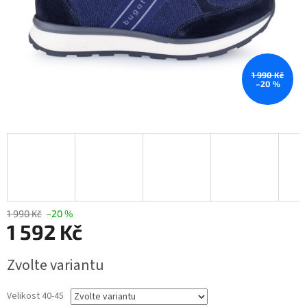
1 990 Kč
–20 %
1 990 Kč
–20 %
1 592 Kč
Měrná
Zvolte variantu
cena:
Velikost 40-45