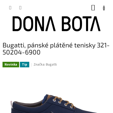
Přejít
NÁKUP
na
obsah
KOŠÍK
Bugatti, pánské plátěné tenisky 321-
50204-6900
Značka:
Bugatti
Novinka
Tip