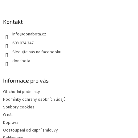
Z
á
p
a
Kontakt
t
info
@
donabota.cz
í
608 074 347
Sledujte nás na facebooku.
donabota
Informace pro vás
Obchodní podmínky
Podmínky ochrany osobních údajů
Soubory cookies
O nás
Doprava
Odstoupení od kupní smlouvy
Reklamace