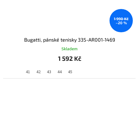
1 990 Kč
–20 %
Bugatti, pánské tenisky 335-AR001-1469
Skladem
1 592 Kč
41
42
43
44
45