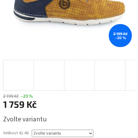
2 199 Kč
–20 %
2 199 Kč
–20 %
1 759 Kč
Měrná
Zvolte variantu
cena:
Velikost 41-46