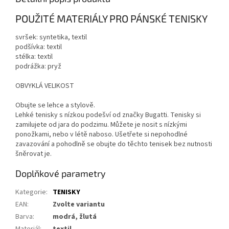
POUŽITÉ MATERIÁLY PRO PÁNSKÉ TENISKY
svršek: syntetika, textil
podšívka: textil
stélka: textil
podrážka: pryž
OBVYKLÁ VELIKOST
Obujte se lehce a stylově.
Lehké tenisky s nízkou podešví od značky Bugatti. Tenisky si
zamilujete od jara do podzimu. Můžete je nosit s nízkými
ponožkami, nebo v létě naboso. Ušetřete si nepohodlné
zavazování a pohodlně se obujte do těchto tenisek bez nutnosti
šněrovat je.
Doplňkové parametry
Kategorie
:
TENISKY
EAN
:
Zvolte variantu
Barva
:
modrá, žlutá
Materiál
:
textil