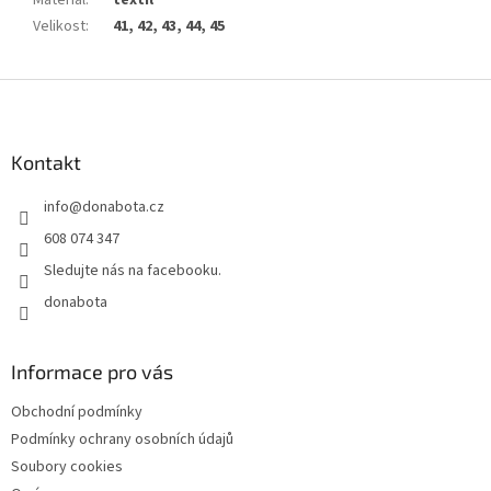
Velikost
:
41, 42, 43, 44, 45
Z
á
p
a
Kontakt
t
info
@
donabota.cz
í
608 074 347
Sledujte nás na facebooku.
donabota
Informace pro vás
Obchodní podmínky
Podmínky ochrany osobních údajů
Soubory cookies