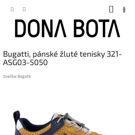
Přejít
NÁKUP
na
obsah
KOŠÍK
Bugatti, pánské žluté tenisky 321-
ASG03-5050
Značka:
Bugatti