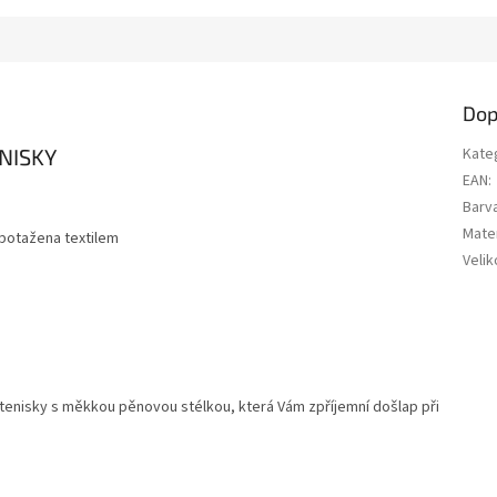
Dop
NISKY
Kate
EAN
:
Barv
Mater
potažena textilem
Velik
 tenisky s měkkou pěnovou stélkou, která Vám zpříjemní došlap při