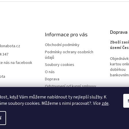
Doprava 
Informace pro vás
Zboží zas
Obchodní podmínky
donabota.cz
území Čes
Podmínky ochrany osobních
4 347
údajů
Objednávky 
te nás na facebook
kartou onli
Soubory cookies
dobírkou
O nás
bankovním
ota
Doprava
Odstoupení od kupní smlouvy
Reklamace
ost, když Vám můžeme nabídnout ty nejlepší služby. K
me soubory cookies. Můžeme s nimi pracovat?. Více
zde
.
í