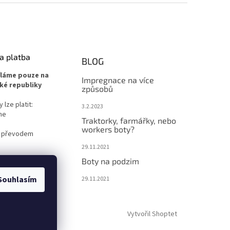
a platba
BLOG
íláme pouze na
Impregnace na více
ké republiky
způsobů
lze platit:
3.2.2023
ne
Traktorky, farmářky, nebo
workers boty?
 převodem
29.11.2021
Boty na podzim
Souhlasím
29.11.2021
Vytvořil Shoptet