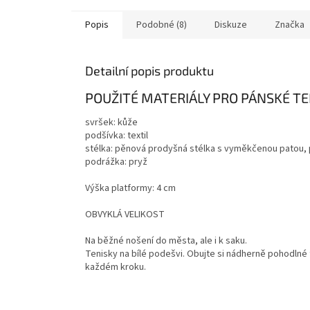
Popis
Podobné (8)
Diskuze
Značka
Detailní popis produktu
POUŽITÉ MATERIÁLY PRO PÁNSKÉ TE
svršek: kůže
podšívka: textil
stélka: pěnová prodyšná stélka s vyměkčenou patou, 
podrážka: pryž
Výška platformy: 4 cm
OBVYKLÁ VELIKOST
Na běžné nošení do města, ale i k saku.
Tenisky na bílé podešvi. Obujte si nádherně pohodlné
každém kroku.