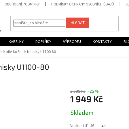
OBCHODNÍ PODMÍNKY
PODMÍNKY OCHRANY OSOBNÍCH ÚDAJŮ
S
HLEDAT
KABELKY
DOPLŇKY
VÝPRODEJ
KONTAKTY
BL
ské bílé kožené tenisky U1100-80
enisky U1100-80
2 599 Kč
–25 %
1 949 Kč
Měrná
Skladem
cena:
Velikost 41-46