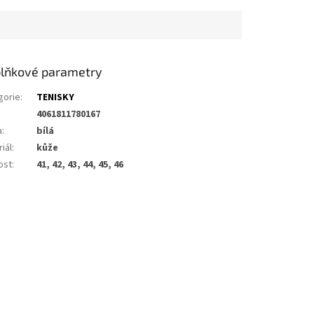
lňkové parametry
gorie
:
TENISKY
4061811780167
a
:
bílá
iál
:
kůže
ost
:
41, 42, 43, 44, 45, 46