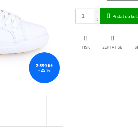
Přidat do koš
TISK
ZEPTAT SE
S
2 599 Kč
–25 %