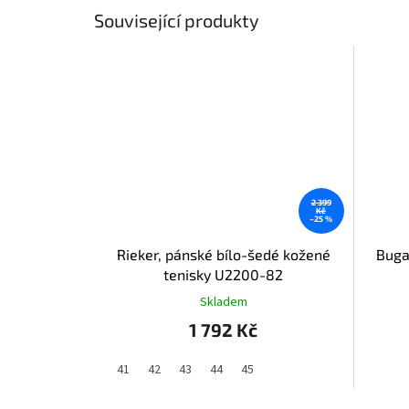
Související produkty
2 399
Kč
–25 %
Rieker, pánské bílo-šedé kožené
Buga
tenisky U2200-82
Skladem
1 792 Kč
41
42
43
44
45