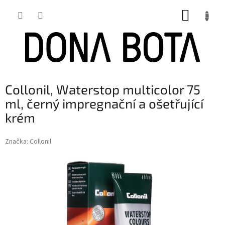
Přejít
NÁKUP
na
obsah
KOŠÍK
Collonil, Waterstop multicolor 75
ml, černý impregnační a ošetřující
krém
Značka:
Collonil