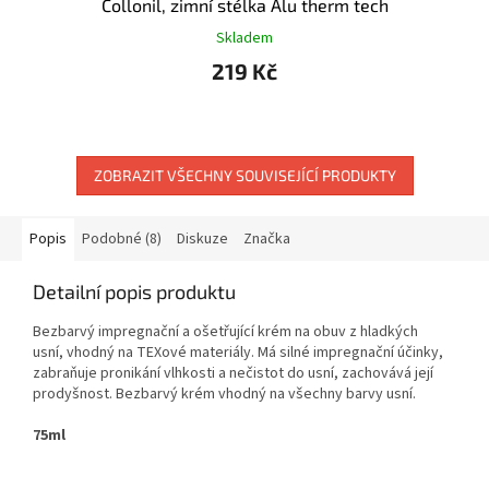
Collonil, zimní stélka Alu therm tech
Skladem
219 Kč
ZOBRAZIT VŠECHNY SOUVISEJÍCÍ PRODUKTY
Popis
Podobné (8)
Diskuze
Značka
Detailní popis produktu
Bezbarvý impregnační a ošetřující krém na obuv z hladkých
usní, vhodný na TEXové materiály. Má silné impregnační účinky,
zabraňuje pronikání vlhkosti a nečistot do usní, zachovává její
prodyšnost. Bezbarvý krém vhodný na všechny barvy usní.
75ml