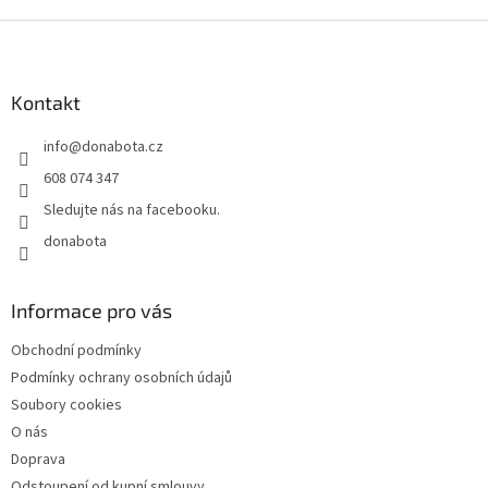
Z
á
p
a
Kontakt
t
info
@
donabota.cz
í
608 074 347
Sledujte nás na facebooku.
donabota
Informace pro vás
Obchodní podmínky
Podmínky ochrany osobních údajů
Soubory cookies
O nás
Doprava
Odstoupení od kupní smlouvy