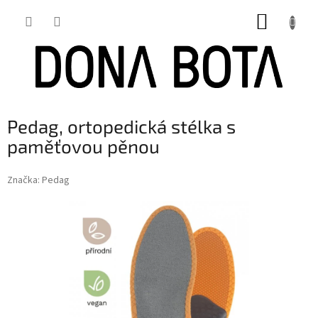
Přejít
NÁKUP
na
obsah
KOŠÍK
Pedag, ortopedická stélka s
paměťovou pěnou
Značka:
Pedag