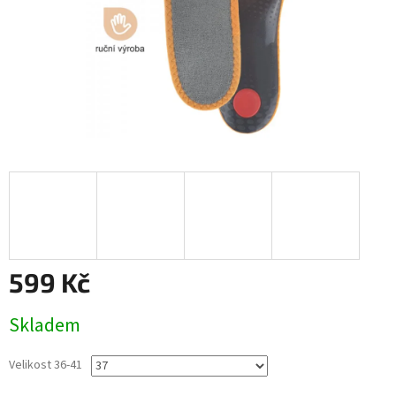
599 Kč
Měrná
Skladem
cena:
Velikost 36-41