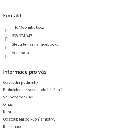
á
p
a
Kontakt
t
info
@
donabota.cz
í
608 074 347
Sledujte nás na facebooku.
donabota
Informace pro vás
Obchodní podmínky
Podmínky ochrany osobních údajů
Soubory cookies
O nás
Doprava
Odstoupení od kupní smlouvy
Reklamace