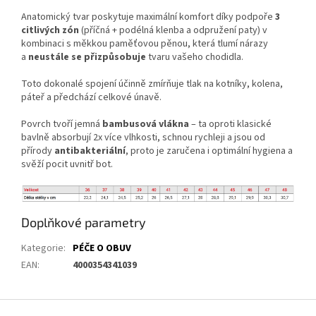
Anatomický tvar poskytuje maximální komfort díky podpoře
3
citlivých zón
(příčná + podélná klenba a odpružení paty) v
kombinaci s měkkou paměťovou pěnou, která tlumí nárazy
a
neustále se přizpůsobuje
tvaru vašeho chodidla.
Toto dokonalé spojení účinně zmírňuje tlak na kotníky, kolena,
páteř a předchází celkové únavě.
Povrch tvoří jemná
bambusová vlákna
– ta oproti klasické
bavlně absorbují 2x více vlhkosti, schnou rychleji a jsou od
přírody
antibakteriální
, proto je zaručena i optimální hygiena a
svěží pocit uvnitř bot.
Doplňkové parametry
Kategorie
:
PÉČE O OBUV
EAN
:
4000354341039
Z