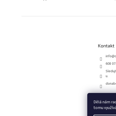
Z
á
p
a
t
Kontakt
í
info
@
608 07
Sleduj
u.
donab
Dělá nám rad
tomu využívá