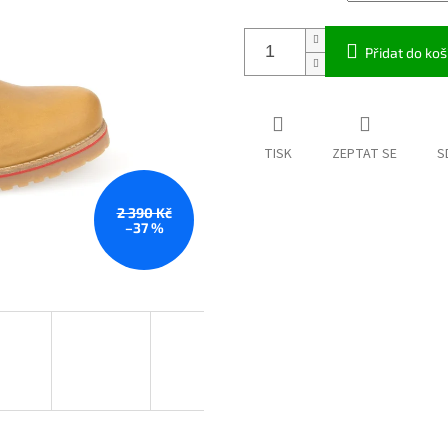
Přidat do koš
TISK
ZEPTAT SE
S
2 390 Kč
–37 %