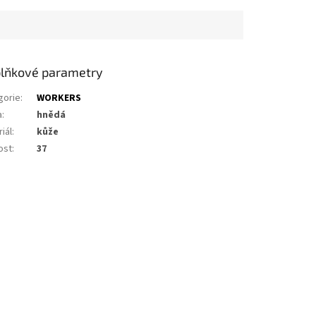
lňkové parametry
gorie
:
WORKERS
a
:
hnědá
iál
:
kůže
ost
:
37