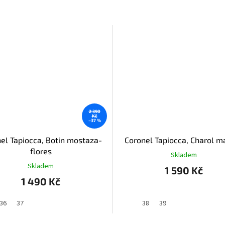
2 390
Kč
–37 %
el Tapiocca, Botin mostaza-
Coronel Tapiocca, Charol m
flores
Skladem
Skladem
1 590 Kč
1 490 Kč
36
37
38
39