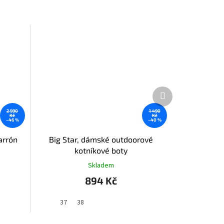
Další
produkt
2 990
1 490
Kč
Kč
–46 %
–40 %
arrón
Big Star, dámské outdoorové
kotníkové boty
Skladem
894 Kč
37
38