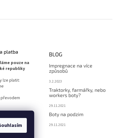
a platba
BLOG
íláme pouze na
Impregnace na více
ké republiky
způsobů
lze platit:
3.2.2023
ne
Traktorky, farmářky, nebo
workers boty?
 převodem
29.11.2021
Boty na podzim
Souhlasím
29.11.2021