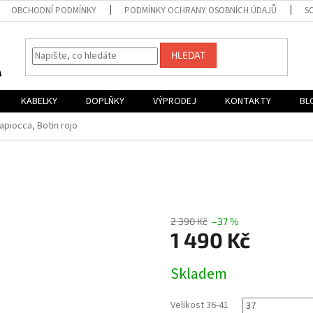
OBCHODNÍ PODMÍNKY
PODMÍNKY OCHRANY OSOBNÍCH ÚDAJŮ
S
HLEDAT
KABELKY
DOPLŇKY
VÝPRODEJ
KONTAKTY
BL
apiocca, Botin rojo
2 390 Kč
–37 %
1 490 Kč
Měrná
Skladem
cena:
Velikost 36-41