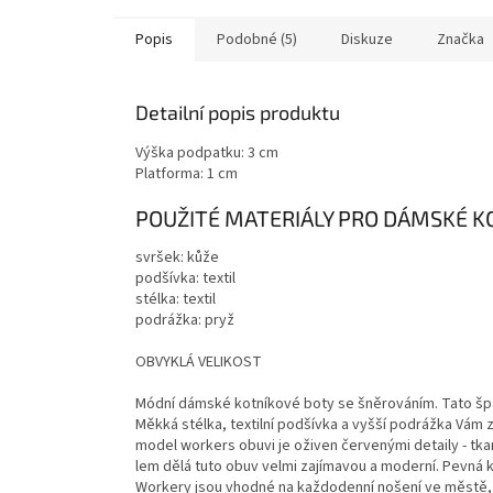
Popis
Podobné (5)
Diskuze
Značka
Detailní popis produktu
Výška podpatku: 3 cm
Platforma: 1 cm
POUŽITÉ MATERIÁLY PRO DÁMSKÉ K
svršek: kůže
podšívka: textil
stélka: textil
podrážka: pryž
OBVYKLÁ VELIKOST
Módní dámské kotníkové boty se šněrováním. Tato špa
Měkká stélka, textilní podšívka a vyšší podrážka Vám z
model workers obuvi je oživen červenými detaily - tk
lem dělá tuto obuv velmi zajímavou a moderní. Pevná 
Workery jsou vhodné na každodenní nošení ve městě, a