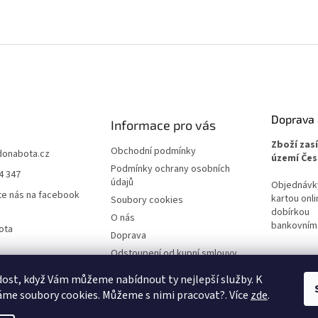
Doprava 
Informace pro vás
Zboží zas
Obchodní podmínky
donabota.cz
území Čes
Podmínky ochrany osobních
4 347
údajů
Objednávky 
te nás na facebook
kartou onli
Soubory cookies
dobírkou
O nás
bankovním
ota
Doprava
Odstoupení od kupní smlouvy
Reklamace
ost, když Vám můžeme nabídnout ty nejlepší služby. K
me soubory cookies. Můžeme s nimi pracovat?. Více
zde
.