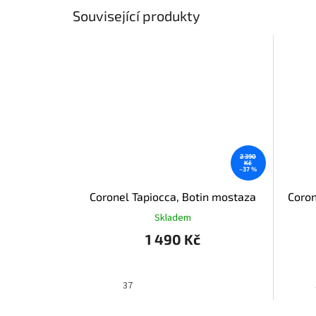
Související produkty
2 390
Kč
–37 %
Coronel Tapiocca, Botin mostaza
Coron
Skladem
1 490 Kč
37