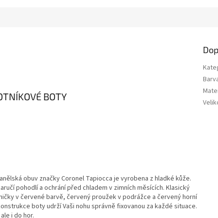
Dop
Kate
Barv
Mater
OTNÍKOVÉ BOTY
Velik
nělská obuv značky Coronel Tapiocca je vyrobena z hladké kůže.
aručí pohodlí a ochrání před chladem v zimních měsících. Klasický
aničky v červené barvě, červený proužek v podrážce a červený horní
konstrukce boty udrží Vaši nohu správně fixovanou za každé situace.
le i do hor.