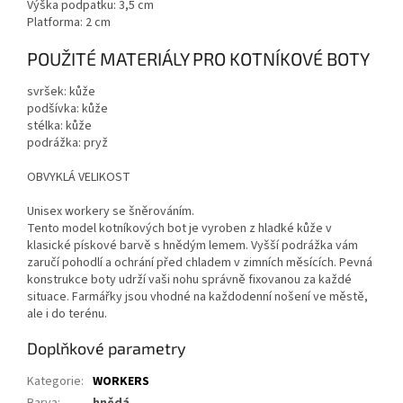
Výška podpatku: 3,5 cm
Platforma: 2 cm
POUŽITÉ MATERIÁLY PRO KOTNÍKOVÉ BOTY
svršek: kůže
podšívka: kůže
stélka: kůže
podrážka: pryž
OBVYKLÁ VELIKOST
Unisex workery se šněrováním.
Tento model kotníkových bot je vyroben z hladké kůže v
klasické pískové barvě s hnědým lemem. Vyšší podrážka vám
zaručí pohodlí a ochrání před chladem v zimních měsících. Pevná
konstrukce boty udrží vaši nohu správně fixovanou za každé
situace. Farmářky jsou vhodné na každodenní nošení ve městě,
ale i do terénu.
Doplňkové parametry
Kategorie
:
WORKERS
Barva
:
hnědá