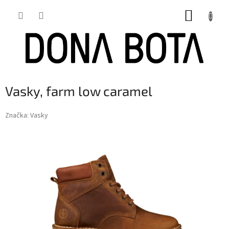
Přejít
NÁKUP
na
obsah
KOŠÍK
Vasky, farm low caramel
Značka:
Vasky