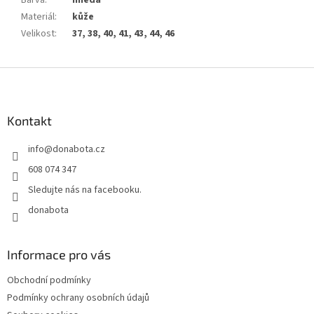
Materiál
:
kůže
Velikost
:
37, 38, 40, 41, 43, 44, 46
Z
á
p
a
Kontakt
t
info
@
donabota.cz
í
608 074 347
Sledujte nás na facebooku.
donabota
Informace pro vás
Obchodní podmínky
Podmínky ochrany osobních údajů