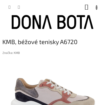
Přejít
NÁKUP
na
obsah
KOŠÍK
KMB, béžové tenisky A6720
Značka:
KMB