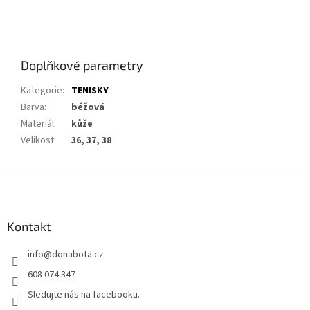
Doplňkové parametry
Kategorie
:
TENISKY
Barva
:
béžová
Materiál
:
kůže
Velikost
:
36, 37, 38
Z
á
p
a
Kontakt
t
info
@
donabota.cz
í
608 074 347
Sledujte nás na facebooku.