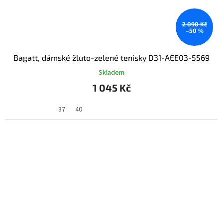
2 090 Kč
–50 %
Bagatt, dámské žluto-zelené tenisky D31-AEE03-5569
Skladem
1 045 Kč
37
40