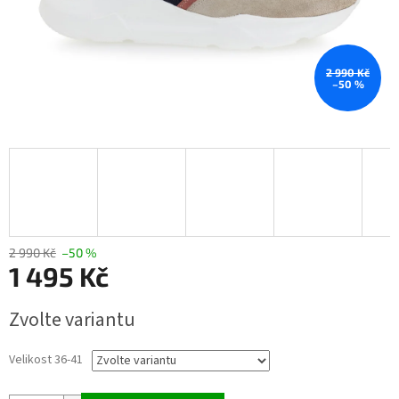
2 990 Kč
–50 %
2 990 Kč
–50 %
1 495 Kč
Měrná
Zvolte variantu
cena:
Velikost 36-41