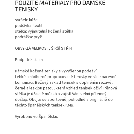
POUŽITÉ MATERIÁLY PRO DÁMSKÉ
TENISKY
svršek: kůže
podšívka: textil
stélka: vyjmutelná kožená stélka
podrážka: pryž
OBVYKLÁ VELIKOST, ŠIRŠÍ STŘIH
Podpatek: 4 cm
Dámské kožené tenisky s vyvýšenou podešví.
Lehké a nádherně propracované tenisky ve více barevné
kombinaci. Béžový základ tenisek s doplněním rezavé,
černé a lesklou patou, která vzhled tenisek oživí. Pěnová
stélka je úžasně měkká a zajistí Vám velmi příjemný
došlap. Obujte se sportovně, pohodlně a originálně do
těchto španělských tenisek KMB.
Vyrobeno ve Španělsku.