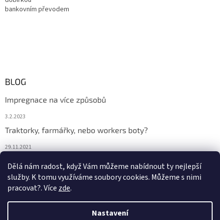
bankovním převodem
BLOG
Impregnace na více způsobů
3.2.2023
Traktorky, farmářky, nebo workers boty?
29.11.2021
Boty na podzim
Dělá nám radost, když Vám můžeme nabídnout ty nejlepší
služby. K tomu využíváme soubory cookies. Můžeme s nimi
29.11.2021
pracovat?. Více
zde
.
Nastavení
Vytvořil Shoptet