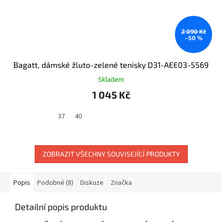
2 090 Kč
–50 %
Bagatt, dámské žluto-zelené tenisky D31-AEE03-5569
Skladem
1 045 Kč
37
40
ZOBRAZIT VŠECHNY SOUVISEJÍCÍ PRODUKTY
Popis
Podobné (8)
Diskuze
Značka
Detailní popis produktu