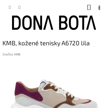
Přejít
NÁKUP
na
obsah
KOŠÍK
KMB, kožené tenisky A6720 lila
Značka:
KMB