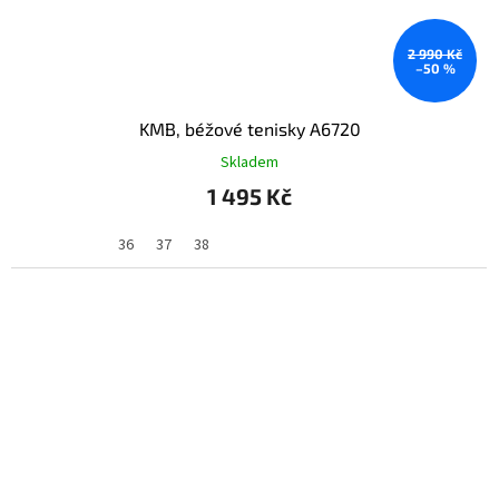
2 990 Kč
–50 %
KMB, béžové tenisky A6720
Skladem
1 495 Kč
36
37
38