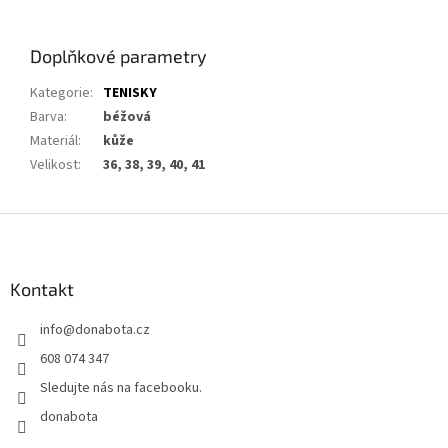
Doplňkové parametry
Kategorie
:
TENISKY
Barva
:
béžová
Materiál
:
kůže
Velikost
:
36, 38, 39, 40, 41
Z
á
p
a
Kontakt
t
info
@
donabota.cz
í
608 074 347
Sledujte nás na facebooku.
donabota