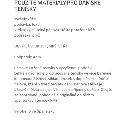
POUŽITÉ MATERIÁLY PRO DÁMSKÉ
TENISKY
svršek: kůže
podšívka: textil
stélka: vyjmutelná pěnová stélka potažena kůží
podrážka: pryž
OBVYKLÁ VELIKOST, ŠIRŠÍ STŘIH
Podpatek: 4 cm
Dámské kožené tenisky s vyvýšenou podešví.
Lehké a nádherně propracované tenisky ve více barevné
kombinaci. Béžový základ tenisek s doplněním hnědé a
fialové, které vzhled tenisek oživí. Pěnová stélka je
úžasně měkká a zajistí Vám velmi příjemný došlap. Obujte
se sportovně, pohodlně a originálně do těchto
španělských tenisek KMB.
Vyrobeno ve Španělsku.