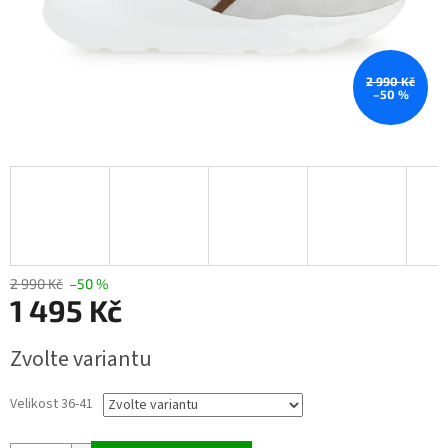
2 990 Kč
–50 %
2 990 Kč
–50 %
1 495 Kč
Měrná
Zvolte variantu
cena:
Velikost 36-41