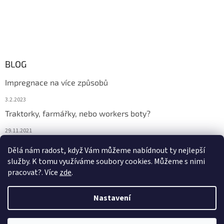
BLOG
Impregnace na více způsobů
3.2.2023
Traktorky, farmářky, nebo workers boty?
29.11.2021
Boty na podzim
Dělá nám radost, když Vám můžeme nabídnout ty nejlepší
služby. K tomu využíváme soubory cookies. Můžeme s nimi
29.11.2021
pracovat?. Více
zde
.
Nastavení
Vytvořil Shoptet