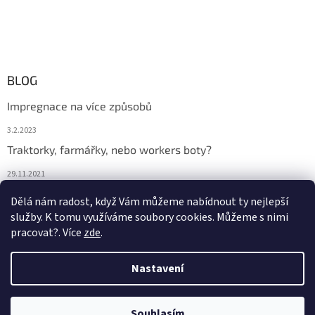
BLOG
Impregnace na více způsobů
3.2.2023
Traktorky, farmářky, nebo workers boty?
29.11.2021
Boty na podzim
Dělá nám radost, když Vám můžeme nabídnout ty nejlepší
služby. K tomu využíváme soubory cookies. Můžeme s nimi
29.11.2021
pracovat?. Více
zde
.
Nastavení
Vytvořil Shoptet
Souhlasím
Copyright 2026
DONA BOTA
. Všechna práva vyhrazena.