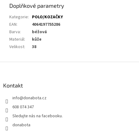
Doplňkové parametry
Kategorie
:
POLO/KOZAČKY
EAN
:
4064197755286
Barva
:
béžová
Materiál
:
kůže
Velikost
:
38
Z
á
p
a
Kontakt
t
info
@
donabota.cz
í
608 074 347
Sledujte nás na facebooku.
donabota