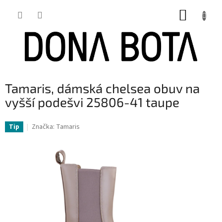
Přejít
NÁKUP
na
obsah
KOŠÍK
Tamaris, dámská chelsea obuv na
vyšší podešvi 25806-41 taupe
Značka:
Tamaris
Tip