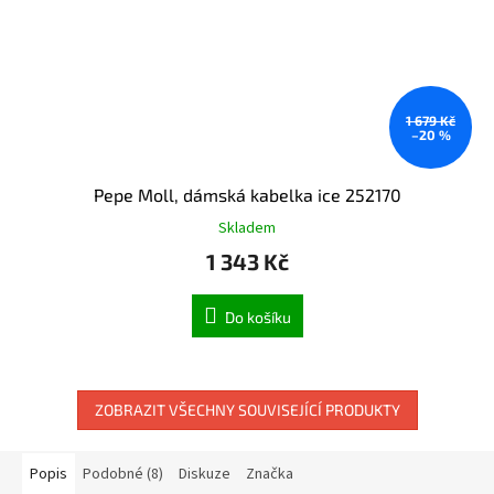
1 679 Kč
–20 %
Pepe Moll, dámská kabelka ice 252170
Skladem
1 343 Kč
Do košíku
ZOBRAZIT VŠECHNY SOUVISEJÍCÍ PRODUKTY
Popis
Podobné (8)
Diskuze
Značka