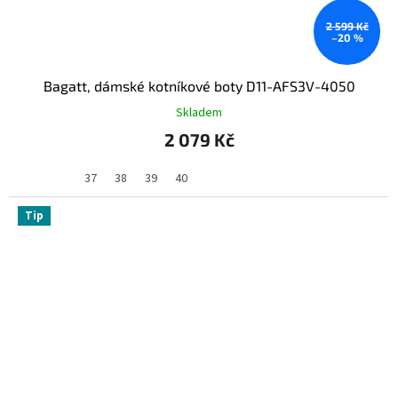
2 599 Kč
–20 %
Bagatt, dámské kotníkové boty D11-AFS3V-4050
Skladem
2 079 Kč
37
38
39
40
Tip