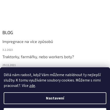
BLOG
Impregnace na více způsobů
3.2.2023
Traktorky, farmářky, nebo workers boty?
29.11.2021
Boty na podzim
Dělá nám radost, když Vám můžeme nabídnout ty nejlepší
služby. K tomu využíváme soubory cookies. Můžeme s nimi
29.11.2021
pracovat?. Více
zde
.
Nastavení
Vytvořil Shoptet