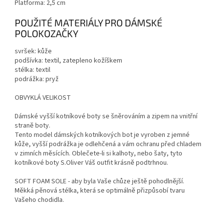
Platforma: 2,5 cm
POUŽITÉ MATERIÁLY PRO DÁMSKÉ
POLOKOZAČKY
svršek: kůže
podšívka: textil, zatepleno kožíškem
stélka: textil
podrážka: pryž
OBVYKLÁ VELIKOST
Dámské vyšší kotníkové boty se šněrováním a zipem na vnitřní
straně boty.
Tento model dámských kotníkových bot je vyroben z jemné
kůže, vyšší podrážka je odlehčená a vám ochranu před chladem
v zimních měsících. Oblečete-li si kalhoty, nebo šaty, tyto
kotníkové boty S.Oliver Váš outfit krásně podtrhnou.
SOFT FOAM SOLE - aby byla Vaše chůze ještě pohodlnější.
Měkká pěnová stélka, která se optimálně přizpůsobí tvaru
Vašeho chodidla.