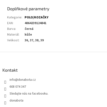
Doplňkové parametry
Kategorie
:
POLO/KOZAČKY
EAN
:
4064239124841
Barva
:
černá
Materiál
:
kůže
Velikost
:
36, 37, 38, 39
Z
á
p
a
Kontakt
t
info
@
donabota.cz
í
608 074 347
Sledujte nás na facebooku.
donabota