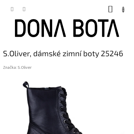
Přejít
NÁKUP
na
obsah
KOŠÍK
S.Oliver, dámské zimní boty 25246
Značka:
S.Oliver