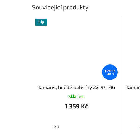
Související produkty
Tip
1 699 Kč
–20 %
Tamaris, hnědé baleríny 22144-46
Tamari
Skladem
1 359 Kč
36