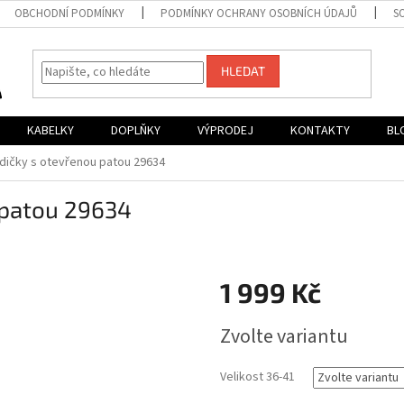
OBCHODNÍ PODMÍNKY
PODMÍNKY OCHRANY OSOBNÍCH ÚDAJŮ
S
HLEDAT
KABELKY
DOPLŇKY
VÝPRODEJ
KONTAKTY
BL
odičky s otevřenou patou 29634
 patou 29634
1 999 Kč
Měrná
Zvolte variantu
cena:
Velikost 36-41