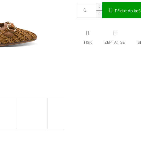
Přidat do koš
TISK
ZEPTAT SE
S