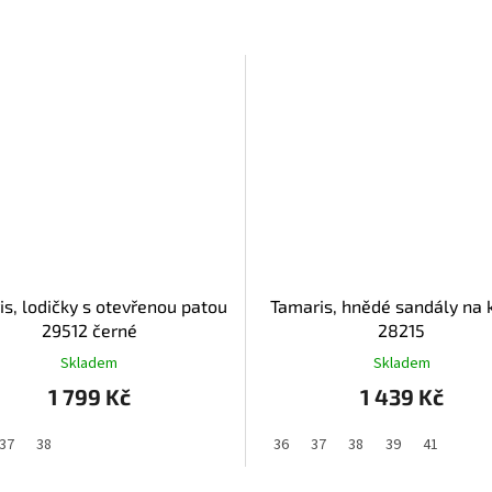
s, lodičky s otevřenou patou
Tamaris, hnědé sandály na 
29512 černé
28215
Skladem
Skladem
1 799 Kč
1 439 Kč
37
38
36
37
38
39
41