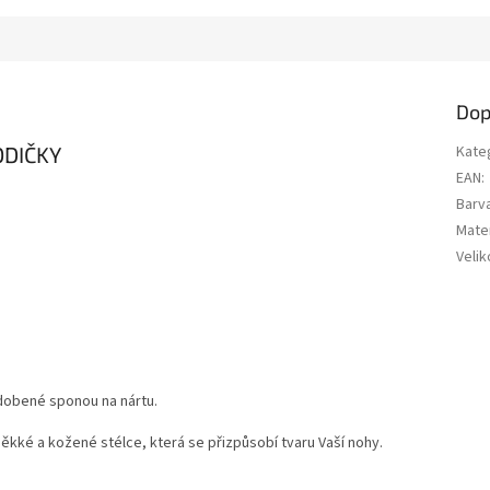
Dop
ODIČKY
Kate
EAN
:
Barv
Mater
Velik
zdobené sponou na nártu.
kké a kožené stélce, která se přizpůsobí tvaru Vaší nohy.