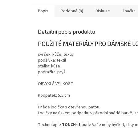
Popis
Podobné (8)
Diskuze
Značka
Detailní popis produktu
POUŽITÉ MATERIÁLY PRO DÁMSKÉ L
svršek: kůže, textil
podšívka: textil
stélka: kůže
podrážka: pryž
OBVYKLÁ VELIKOST
Podpatek: 5,5 cm
Hnědé lodičky s otevřenou patou.
Lodičky na úzkém podpatku v přírodní hnědé barvě, 
Technologie
TOUCH-it
bude Vaše nohy hýčkat, díky mě