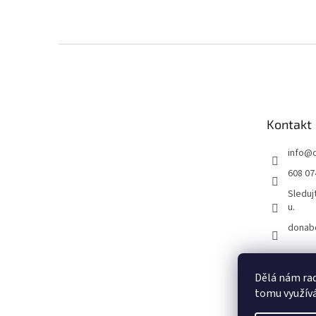
Z
á
p
a
t
Kontakt
í
info
@
608 07
Sleduj
u.
donab
Dělá nám rad
tomu využívá