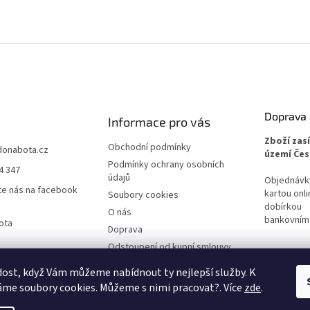
Doprava 
Informace pro vás
Zboží zas
Obchodní podmínky
donabota.cz
území Čes
Podmínky ochrany osobních
4 347
údajů
Objednávky 
te nás na facebook
kartou onli
Soubory cookies
dobírkou
O nás
bankovním
ota
Doprava
Odstoupení od kupní smlouvy
Reklamace
ost, když Vám můžeme nabídnout ty nejlepší služby. K
me soubory cookies. Můžeme s nimi pracovat?. Více
zde
.