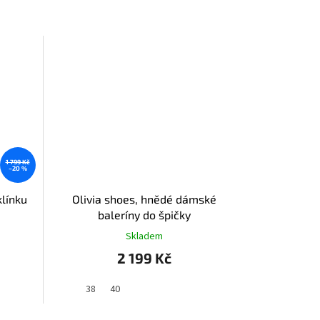
1 799 Kč
–20 %
klínku
Olivia shoes, hnědé dámské
baleríny do špičky
Skladem
2 199 Kč
38
40