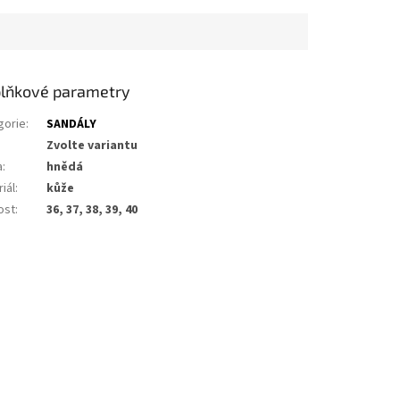
lňkové parametry
gorie
:
SANDÁLY
Zvolte variantu
a
:
hnědá
iál
:
kůže
ost
:
36, 37, 38, 39, 40