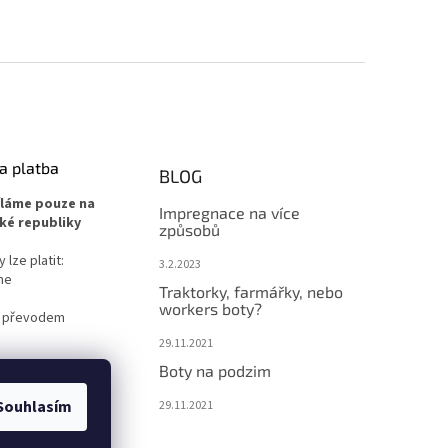
a platba
BLOG
íláme pouze na
Impregnace na více
ké republiky
způsobů
lze platit:
3.2.2023
ne
Traktorky, farmářky, nebo
workers boty?
 převodem
29.11.2021
Boty na podzim
Souhlasím
29.11.2021