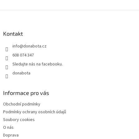
Z
á
p
a
Kontakt
t
info
@
donabota.cz
í
608 074 347
Sledujte nás na facebooku.
donabota
Informace pro vás
Obchodní podmínky
Podmínky ochrany osobních údajů
Soubory cookies
O nás
Doprava