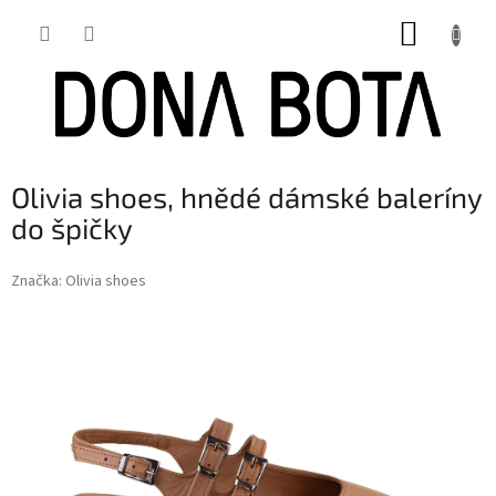
Přejít
NÁKUP
na
obsah
KOŠÍK
Olivia shoes, hnědé dámské baleríny
do špičky
Značka:
Olivia shoes