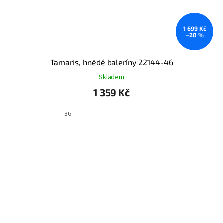
1 699 Kč
–20 %
Tamaris, hnědé baleríny 22144-46
Skladem
1 359 Kč
36