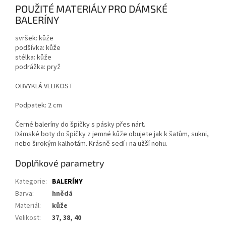
POUŽITÉ MATERIÁLY PRO DÁMSKÉ
BALERÍNY
svršek: kůže
podšívka: kůže
stélka: kůže
podrážka: pryž
OBVYKLÁ VELIKOST
Podpatek: 2 cm
Černé baleríny do špičky s pásky přes nárt.
Dámské boty do špičky z jemné kůže obujete jak k šatům, sukni,
nebo širokým kalhotám. Krásně sedí i na užší nohu.
Doplňkové parametry
Kategorie
:
BALERÍNY
Barva
:
hnědá
Materiál
:
kůže
Velikost
:
37, 38, 40