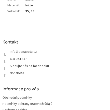
Materiál
:
kůže
Velikost
:
35, 36
Z
á
p
a
Kontakt
t
info
@
donabota.cz
í
608 074 347
Sledujte nás na facebooku.
donabota
Informace pro vás
Obchodní podmínky
Podmínky ochrany osobních údajů
Soubory cookies