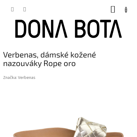
Přejít
NÁKUP
na
obsah
KOŠÍK
Verbenas, dámské kožené
nazouváky Rope oro
Značka:
Verbenas