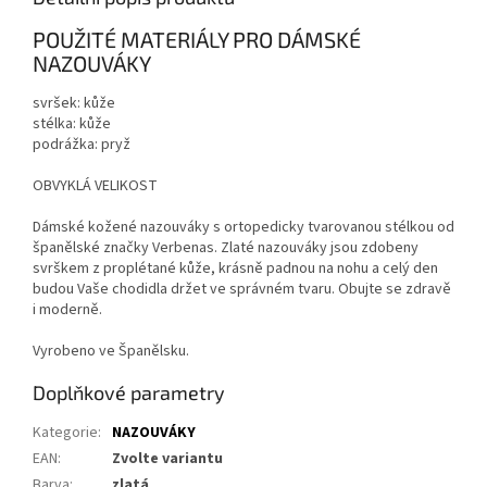
POUŽITÉ MATERIÁLY PRO DÁMSKÉ
NAZOUVÁKY
svršek: kůže
stélka: kůže
podrážka: pryž
OBVYKLÁ VELIKOST
Dámské kožené nazouváky s ortopedicky tvarovanou stélkou od
španělské značky Verbenas. Zlaté nazouváky jsou zdobeny
svrškem z proplétané kůže, krásně padnou na nohu a celý den
budou Vaše chodidla držet ve správném tvaru. Obujte se zdravě
i moderně.
Vyrobeno ve Španělsku.
Doplňkové parametry
Kategorie
:
NAZOUVÁKY
EAN
:
Zvolte variantu
Barva
:
zlatá