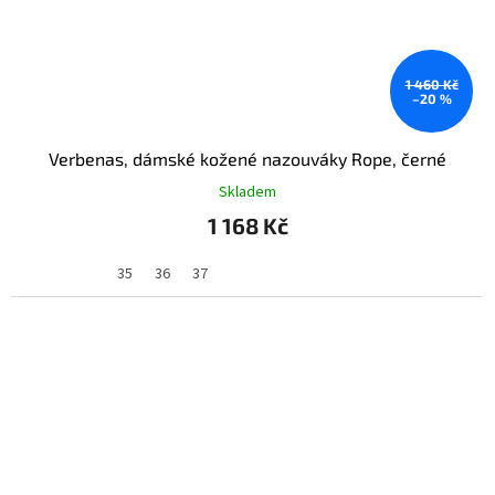
1 460 Kč
–20 %
Verbenas, dámské kožené nazouváky Rope, černé
Skladem
1 168 Kč
35
36
37