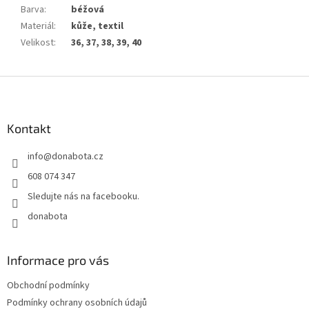
Barva
:
béžová
Materiál
:
kůže, textil
Velikost
:
36, 37, 38, 39, 40
Z
á
p
a
Kontakt
t
info
@
donabota.cz
í
608 074 347
Sledujte nás na facebooku.
donabota
Informace pro vás
Obchodní podmínky
Podmínky ochrany osobních údajů