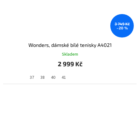
3 749 Kč
–20 %
Wonders, dámské bílé tenisky A4021
Skladem
2 999 Kč
37
38
40
41