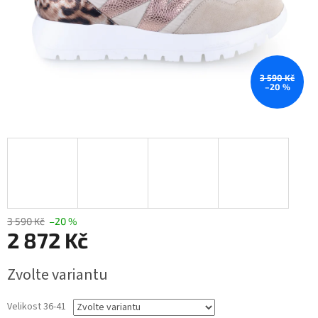
3 590 Kč
–20 %
3 590 Kč
–20 %
2 872 Kč
Měrná
Zvolte variantu
cena:
Velikost 36-41