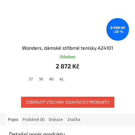
3 590 Kč
–20 %
Wonders, dámské stříbrné tenisky A24101
Skladem
2 872 Kč
37
38
40
41
ZOBRAZIT VŠECHNY SOUVISEJÍCÍ PRODUKTY
Popis
Podobné (8)
Diskuze
Značka
Detailní popis produktu