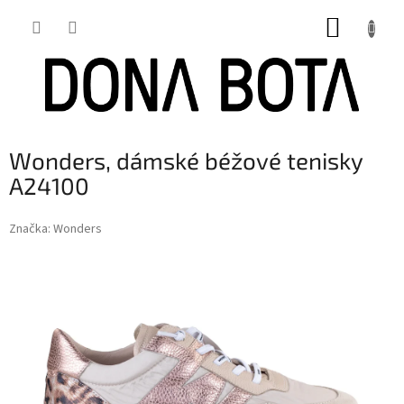
Přejít
NÁKUP
na
obsah
KOŠÍK
Wonders, dámské béžové tenisky
A24100
Značka:
Wonders