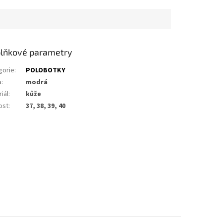
lňkové parametry
gorie
:
POLOBOTKY
a
:
modrá
iál
:
kůže
ost
:
37, 38, 39, 40