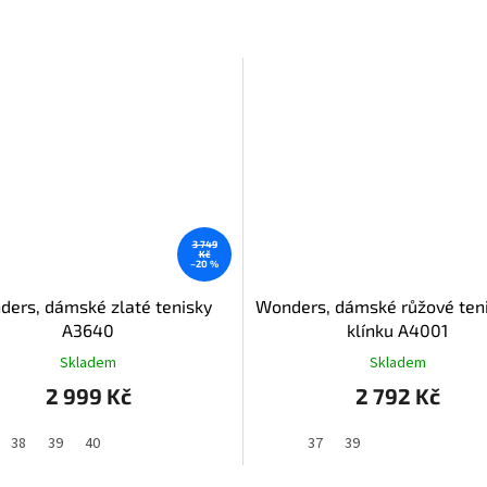
3 749
Kč
–20 %
ers, dámské zlaté tenisky
Wonders, dámské růžové ten
A3640
klínku A4001
Skladem
Skladem
2 999 Kč
2 792 Kč
38
39
40
37
39