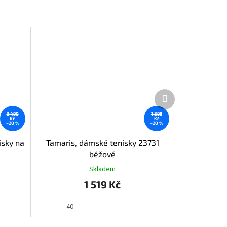
Další
produkt
3 490
1 899
Kč
Kč
–20 %
–20 %
isky na
Tamaris, dámské tenisky 23731
béžové
Skladem
1 519 Kč
40