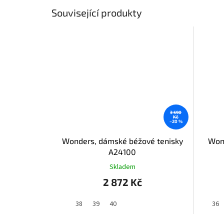
Související produkty
3 590
Kč
–20 %
Wonders, dámské béžové tenisky
Wond
A24100
Skladem
2 872 Kč
38
39
40
36