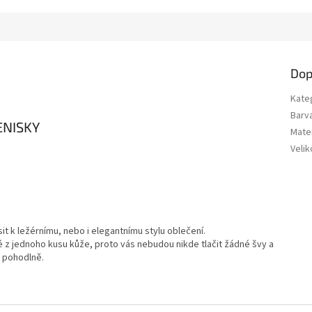
Dop
Kate
Barv
ENISKY
Mater
Velik
t k ležérnímu, nebo i elegantnímu stylu oblečení.
z jednoho kusu kůže, proto vás nebudou nikde tlačit žádné švy a
i pohodlně.