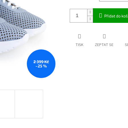
Přidat do koš
TISK
ZEPTAT SE
S
2 399 Kč
–25 %