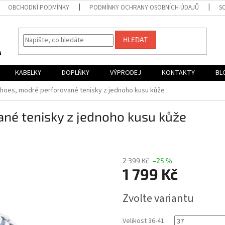
OBCHODNÍ PODMÍNKY
PODMÍNKY OCHRANY OSOBNÍCH ÚDAJŮ
S
HLEDAT
KABELKY
DOPLŇKY
VÝPRODEJ
KONTAKTY
BL
 shoes, modré perforované tenisky z jednoho kusu kůže
ané tenisky z jednoho kusu kůže
2 399 Kč
–25 %
1 799 Kč
Měrná
Zvolte variantu
cena:
Velikost 36-41