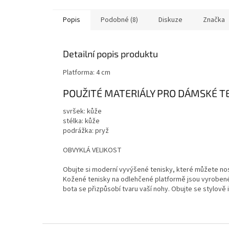
Popis
Podobné (8)
Diskuze
Značka
Detailní popis produktu
Platforma: 4 cm
POUŽITÉ MATERIÁLY PRO DÁMSKÉ T
svršek: kůže
stélka: kůže
podrážka: pryž
OBVYKLÁ VELIKOST
Obujte si moderní vyvýšené tenisky, které můžete nosi
Kožené tenisky na odlehčené platformě jsou vyrobené 
bota se přizpůsobí tvaru vaší nohy. Obujte se stylově 
Z