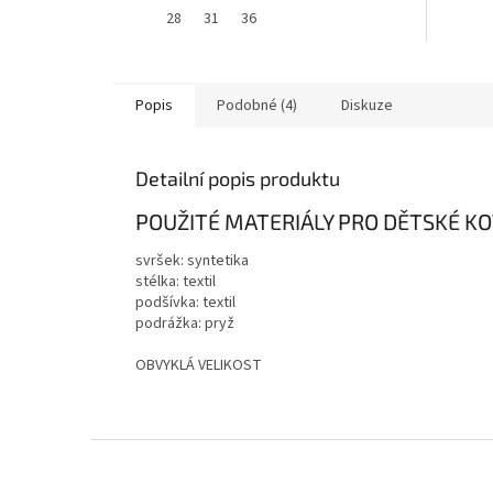
28
31
36
Popis
Podobné (4)
Diskuze
Detailní popis produktu
POUŽITÉ MATERIÁLY PRO DĚTSKÉ K
svršek: syntetika
stélka: textil
podšívka: textil
podrážka: pryž
OBVYKLÁ VELIKOST
Z
á