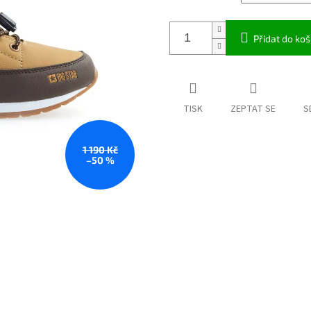
Přidat do koš
TISK
ZEPTAT SE
S
1 190 Kč
–50 %