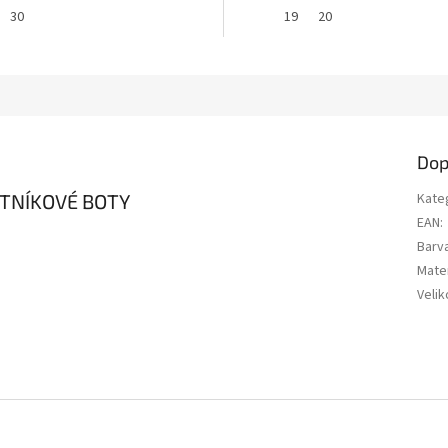
30
19
20
Dop
OTNÍKOVÉ BOTY
Kate
EAN
:
Barv
Mater
Velik