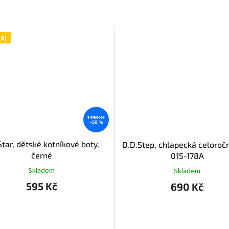
ej
1 190 Kč
–50 %
Star, dětské kotníkové boty,
D.D.Step, chlapecká celoroč
černé
015-178A
Skladem
Skladem
595 Kč
690 Kč