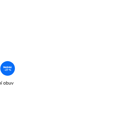
949 Kč
–27 %
ní obuv