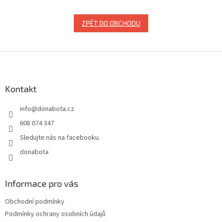
ZPĚT DO OBCHODU
Z
á
p
a
Kontakt
t
info
@
donabota.cz
í
608 074 347
Sledujte nás na facebooku.
donabota
Informace pro vás
Obchodní podmínky
Podmínky ochrany osobních údajů