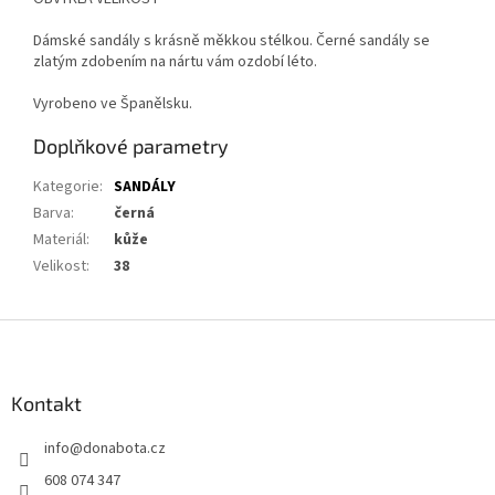
Dámské sandály s krásně měkkou stélkou. Černé sandály se
zlatým zdobením na nártu vám ozdobí léto.
Vyrobeno ve Španělsku.
Doplňkové parametry
Kategorie
:
SANDÁLY
Barva
:
černá
Materiál
:
kůže
Velikost
:
38
Z
á
p
a
Kontakt
t
info
@
donabota.cz
í
608 074 347