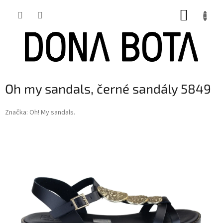
Přejít
NÁKUP
na
obsah
KOŠÍK
Oh my sandals, černé sandály 5849
Značka:
Oh! My sandals.