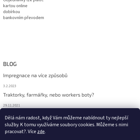
kartou online
dobírkou
bankovním převodem
BLOG
Impregnace na více způsobů
3.2.2023
Traktorky, farmářky, nebo workers boty?
29.11.2021
Boty na podzim
Dělá nám radost, když Vám můžeme nabídnout ty nejlepší
služby. K tomu využíváme soubory cookies. Můžeme s nimi
29.11.2021
pracovat?. Více
zde
.