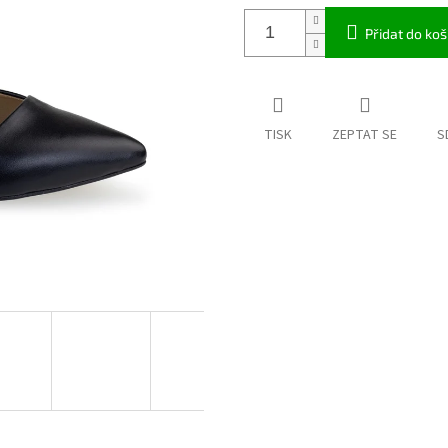
Přidat do koš
TISK
ZEPTAT SE
S