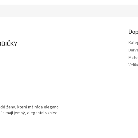
Dop
ODIČKY
Kate
Barv
Mater
Velik
ždé ženy, která má ráda eleganci.
 a mají jemný, elegantní vzhled.