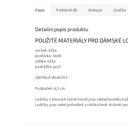
Popis
Podobné (8)
Diskuze
Značka
Detailní popis produktu
POUŽITÉ MATERIÁLY PRO DÁMSKÉ L
svršek: kůže
podšívka: textil
stélka: kůže
podrážka: pryž
OBVYKLÁ VELIKOST
Podpatek: 6,5 cm
Lodičky v klasické černé barvě jsou základ botníku ka
Lodičky jsou velmi pohodlné a celokožené. Krásně sedí
Z