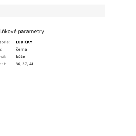
lňkové parametry
gorie
:
LODIČKY
a
:
černá
iál
:
kůže
ost
:
36, 37, 41