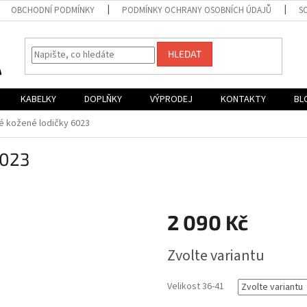
OBCHODNÍ PODMÍNKY
PODMÍNKY OCHRANY OSOBNÍCH ÚDAJŮ
S
HLEDAT
KABELKY
DOPLŇKY
VÝPRODEJ
KONTAKTY
BL
né kožené lodičky 6023
6023
2 090 Kč
Měrná
Zvolte variantu
cena:
Velikost 36-41