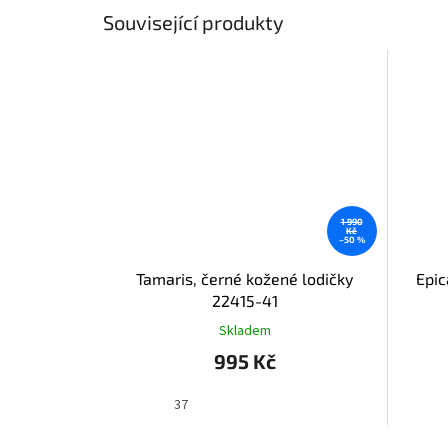
Související produkty
1 990
Kč
–50 %
Tamaris, černé kožené lodičky
Epic
22415-41
Skladem
995 Kč
37