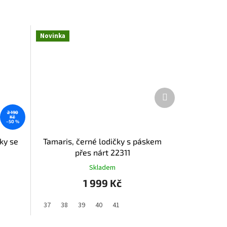
Novinka
Další
produkt
2 190
Kč
–50 %
ky se
Tamaris, černé lodičky s páskem
přes nárt 22311
Skladem
1 999 Kč
37
38
39
40
41