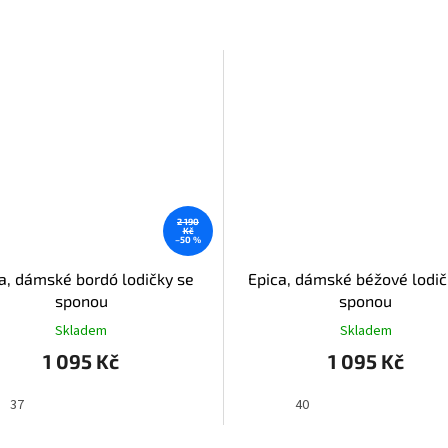
2 190
Kč
–50 %
a, dámské bordó lodičky se
Epica, dámské béžové lodič
sponou
sponou
Skladem
Skladem
1 095 Kč
1 095 Kč
37
40