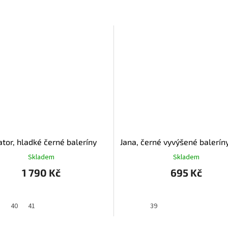
ator, hladké černé baleríny
Jana, černé vyvýšené balerín
Skladem
Skladem
1 790 Kč
695 Kč
8
40
41
39