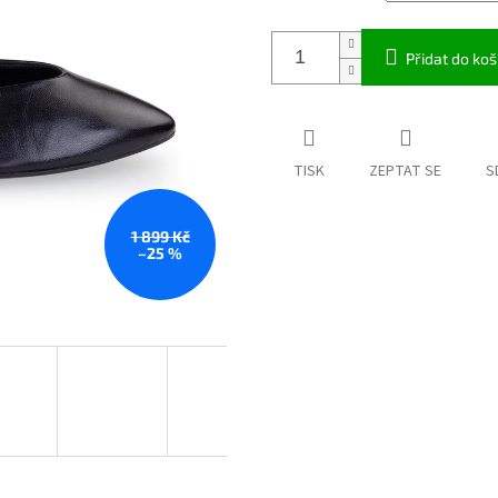
Přidat do koš
TISK
ZEPTAT SE
S
1 899 Kč
–25 %