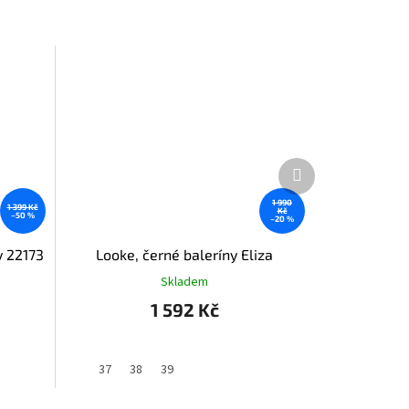
Další
produkt
1 990
1 399 Kč
Kč
–50 %
–20 %
y 22173
Looke, černé baleríny Eliza
Skladem
1 592 Kč
37
38
39