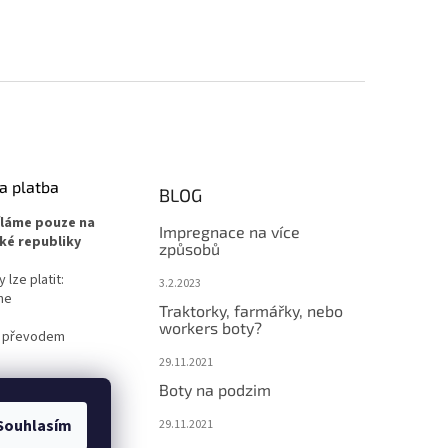
a platba
BLOG
íláme pouze na
Impregnace na více
ké republiky
způsobů
lze platit:
3.2.2023
ne
Traktorky, farmářky, nebo
workers boty?
 převodem
29.11.2021
Boty na podzim
Souhlasím
29.11.2021