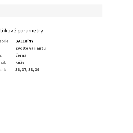
lňkové parametry
gorie
:
BALERÍNY
Zvolte variantu
a
:
černá
iál
:
kůže
ost
:
36, 37, 38, 39