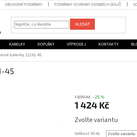
OBCHODNÍ PODMÍNKY
PODMÍNKY OCHRANY OSOBNÍCH ÚDAJŮ
S
HLEDAT
KABELKY
DOPLŇKY
VÝPRODEJ
KONTAKTY
BL
černé baleríny 22161-45
1-45
1 899 Kč
–25 %
1 424 Kč
Měrná
Zvolte variantu
cena:
Velikost 36-41