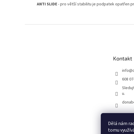
ANTI SLIDE
- pro větší stabilitu je podpatek opatřen
Z
á
p
a
t
Kontakt
í
info
@
608 07
Sleduj
u.
donab
Dělá nám rad
tomu využívá