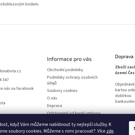
 protiskluzovým bodem.
Doprava 
Informace pro vás
Zboží zas
Obchodní podmínky
donabota.cz
území Čes
Podmínky ochrany osobních
4 347
údajů
Objednávky 
te nás na facebook
kartou onli
Soubory cookies
dobírkou
O nás
bankovním
ota
Doprava
Odstoupení od kupní smlouvy
Reklamace
ost, když Vám můžeme nabídnout ty nejlepší služby. K
me soubory cookies. Můžeme s nimi pracovat?. Více
zde
.