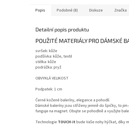
Popis
Podobné (8)
Diskuze
Značka
Detailní popis produktu
POUŽITÉ MATERIÁLY PRO DÁMSKÉ B
svršek: kůže
podšívka: kůže, textil
stélka: kůže
podrážka: pryž
OBVYKLÁ VELIKOST
Podpatek: 1 cm
Černé kožené baleríny, elegance a pohodlí.
Dámské baleríny jsou střiženy jemně do špičky, to jim
funguje na magnet. Obujte se pohodlně a využijte bal
Technologie
TOUCH-it
bude Vaše nohy hýčkat, díky mě