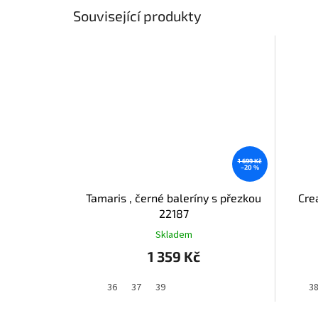
Související produkty
1 699 Kč
–20 %
Tamaris , černé baleríny s přezkou
Cre
22187
Skladem
1 359 Kč
36
37
39
3