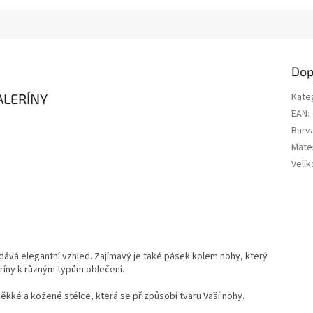
Dop
ALERÍNY
Kate
EAN
:
Barv
Mater
Velik
 dává elegantní vzhled. Zajímavý je také pásek kolem nohy, který
eríny k různým typům oblečení.
kké a kožené stélce, která se přizpůsobí tvaru Vaší nohy.