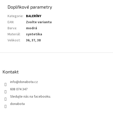
Doplňkové parametry
Kategorie
:
BALERÍNY
EAN
:
Zvolte variantu
Barva
:
modrá
Materiál
:
syntetika
Velikost
:
36, 37, 38
Z
á
p
a
Kontakt
t
info
@
donabota.cz
í
608 074 347
Sledujte nás na facebooku.
donabota