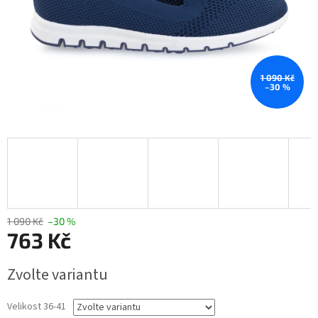
1 090 Kč
–30 %
1 090 Kč
–30 %
763 Kč
Měrná
Zvolte variantu
cena:
Velikost 36-41