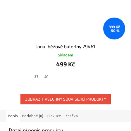
999 Kč
–50 %
Jana, béžové baleríny 29461
Skladem
499 Kč
37
40
ZOBRAZIT VŠECHNY SOUVISEJÍCÍ PRODUKTY
Popis
Podobné (8)
Diskuze
Značka
Detailní popis produktu