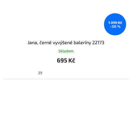
1 399 Kč
–50 %
Jana, černé vyvýšené baleríny 22173
Skladem
695 Kč
39