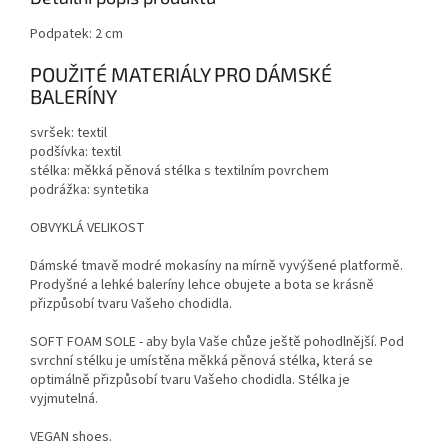
Podpatek: 2 cm
POUŽITÉ MATERIÁLY PRO DÁMSKÉ
BALERÍNY
svršek: textil
podšívka: textil
stélka: měkká pěnová stélka s textilním povrchem
podrážka: syntetika
OBVYKLÁ VELIKOST
Dámské tmavě modré mokasíny na mírně vyvýšené platformě.
Prodyšné a lehké baleríny lehce obujete a bota se krásně
přizpůsobí tvaru Vašeho chodidla.
SOFT FOAM SOLE - aby byla Vaše chůze ještě pohodlnější. Pod
svrchní stélku je umístěna měkká pěnová stélka, která se
optimálně přizpůsobí tvaru Vašeho chodidla. Stélka je
vyjmutelná.
VEGAN shoes.