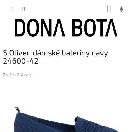
Přejít
NÁKUP
na
obsah
KOŠÍK
S.Oliver, dámské baleríny navy
24600-42
Značka:
S.Oliver