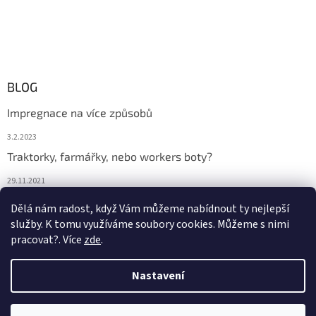
BLOG
Impregnace na více způsobů
3.2.2023
Traktorky, farmářky, nebo workers boty?
29.11.2021
Boty na podzim
Dělá nám radost, když Vám můžeme nabídnout ty nejlepší
služby. K tomu využíváme soubory cookies. Můžeme s nimi
29.11.2021
pracovat?. Více
zde
.
Nastavení
Vytvořil Shoptet