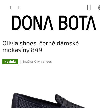
Přejít
NÁKUP
na
obsah
KOŠÍK
Olivia shoes, černé dámské
mokasíny 849
Značka:
Olivia shoes
Novinka