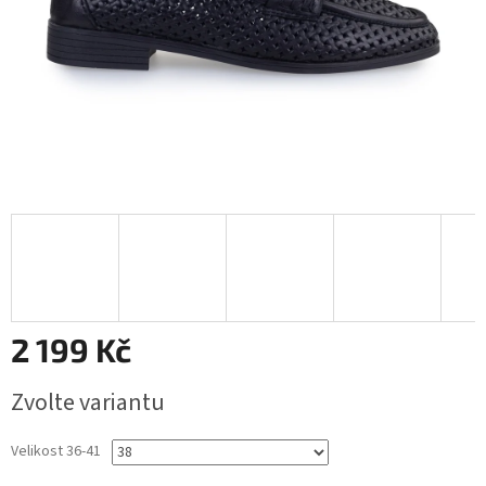
2 199 Kč
Měrná
Zvolte variantu
cena:
Velikost 36-41