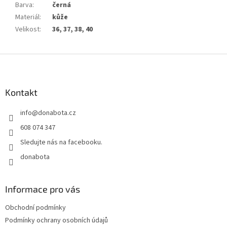
Barva
:
černá
Materiál
:
kůže
Velikost
:
36, 37, 38, 40
Z
á
p
a
Kontakt
t
info
@
donabota.cz
í
608 074 347
Sledujte nás na facebooku.
donabota
Informace pro vás
Obchodní podmínky
Podmínky ochrany osobních údajů