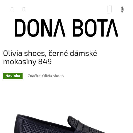
Přejít
NÁKUP
na
obsah
KOŠÍK
Olivia shoes, černé dámské
mokasíny 849
Značka:
Olivia shoes
Novinka