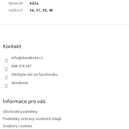
Materiál
:
kůže
Velikost
:
36, 37, 38, 40
Z
á
p
a
Kontakt
t
info
@
donabota.cz
í
608 074 347
Sledujte nás na facebooku.
donabota
Informace pro vás
Obchodní podmínky
Podmínky ochrany osobních údajů
Soubory cookies