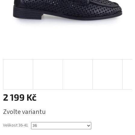
2 199 Kč
Měrná
Zvolte variantu
cena:
Velikost 36-41