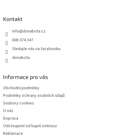
á
p
a
Kontakt
t
info
@
donabota.cz
í
608 074 347
Sledujte nás na facebooku.
donabota
Informace pro vás
Obchodní podmínky
Podmínky ochrany osobních údajů
Soubory cookies
O nás
Doprava
Odstoupení od kupní smlouvy
Reklamace