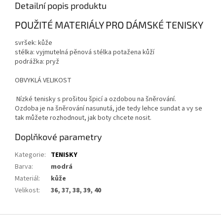
Detailní popis produktu
POUŽITÉ MATERIÁLY PRO DÁMSKÉ TENISKY
svršek: kůže
stélka: vyjmutelná pěnová stélka potažena kůží
podrážka: pryž
OBVYKLÁ VELIKOST
Nízké tenisky s prošitou špicí a ozdobou na šněrování.
Ozdoba je na šněrování nasunutá, jde tedy lehce sundat a vy se
tak můžete rozhodnout, jak boty chcete nosit.
Doplňkové parametry
Kategorie
:
TENISKY
Barva
:
modrá
Materiál
:
kůže
Velikost
:
36, 37, 38, 39, 40
Z