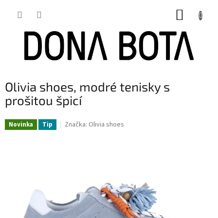
Přejít
NÁKUP
na
obsah
KOŠÍK
Olivia shoes, modré tenisky s
prošitou špicí
Značka:
Olivia shoes
Novinka
Tip