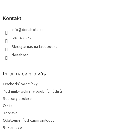
á
p
a
Kontakt
t
info
@
donabota.cz
í
608 074 347
Sledujte nás na facebooku.
donabota
Informace pro vás
Obchodní podmínky
Podmínky ochrany osobních údajů
Soubory cookies
O nás
Doprava
Odstoupení od kupní smlouvy
Reklamace