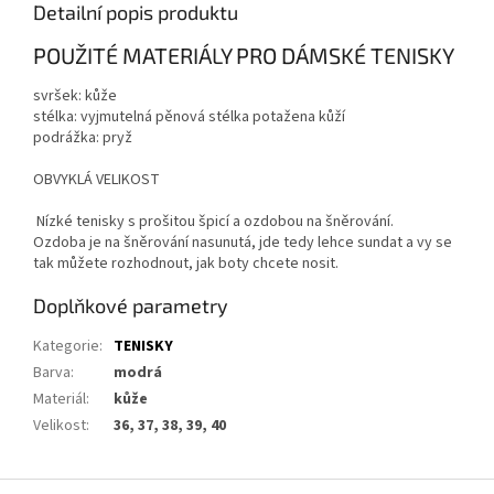
Detailní popis produktu
POUŽITÉ MATERIÁLY PRO DÁMSKÉ TENISKY
svršek: kůže
stélka: vyjmutelná pěnová stélka potažena kůží
podrážka: pryž
OBVYKLÁ VELIKOST
Nízké tenisky s prošitou špicí a ozdobou na šněrování.
Ozdoba je na šněrování nasunutá, jde tedy lehce sundat a vy se
tak můžete rozhodnout, jak boty chcete nosit.
Doplňkové parametry
Kategorie
:
TENISKY
Barva
:
modrá
Materiál
:
kůže
Velikost
:
36, 37, 38, 39, 40
Z