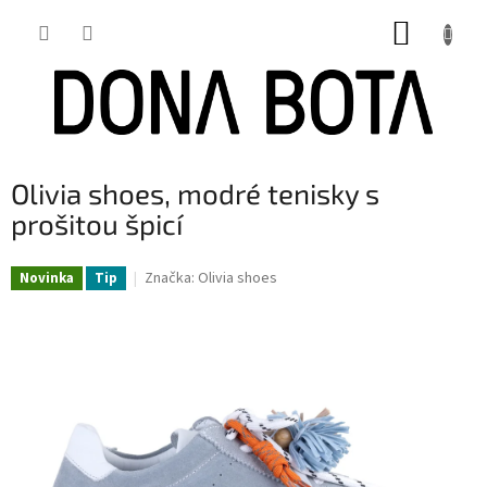
Přejít
NÁKUP
na
obsah
KOŠÍK
Olivia shoes, modré tenisky s
prošitou špicí
Značka:
Olivia shoes
Novinka
Tip