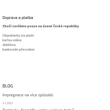
Doprava a platba
Zboží zasíláme pouze na území České republiky
Objednávky lze platit:
kartou online
dobírkou
bankovním převodem
BLOG
Impregnace na více způsobů
3.2.2023
Traktorky, farmářky, nebo workers boty?