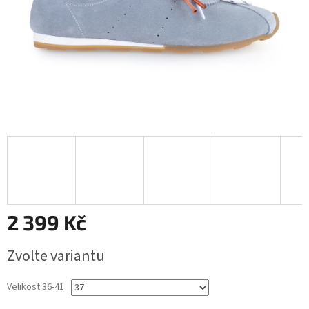
2 399 Kč
Měrná
Zvolte variantu
cena:
Velikost 36-41