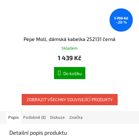
1 799 Kč
–20 %
Pepe Moll, dámská kabelka 252131 černá
Skladem
1 439 Kč
Do košíku
ZOBRAZIT VŠECHNY SOUVISEJÍCÍ PRODUKTY
Popis
Podobné (8)
Diskuze
Značka
Detailní popis produktu