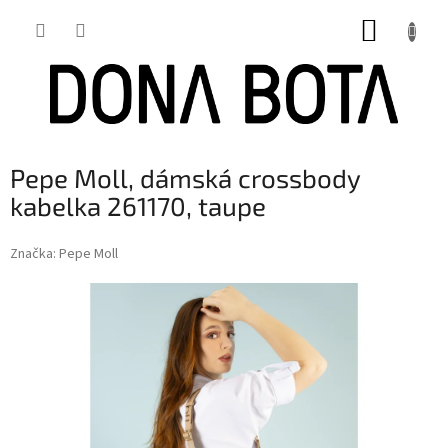
Přejít
NÁKUP
na
obsah
KOŠÍK
Pepe Moll, dámská crossbody
kabelka 261170, taupe
Značka:
Pepe Moll