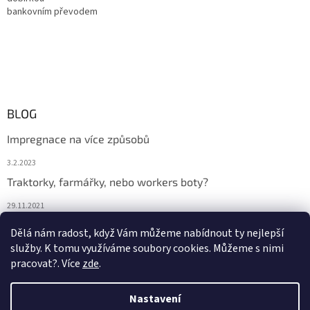
bankovním převodem
BLOG
Impregnace na více způsobů
3.2.2023
Traktorky, farmářky, nebo workers boty?
29.11.2021
Boty na podzim
Dělá nám radost, když Vám můžeme nabídnout ty nejlepší
služby. K tomu využíváme soubory cookies. Můžeme s nimi
29.11.2021
pracovat?. Více
zde
.
Nastavení
Vytvořil Shoptet