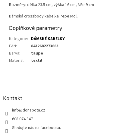
Rozměry: délka 23.5 cm, výška 16 cm, šíře 9 cm
Dámská crossbody kabelka Pepe Moll.
Doplňkové parametry
Kategorie
:
DÁMSKÉ KABELKY
EAN
:
8432682273663
Barva
:
taupe
Materiál
:
textil
Z
á
p
a
Kontakt
t
info
@
donabota.cz
í
608 074 347
Sledujte nás na facebooku.