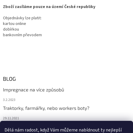
Zboží zasíláme pouze na území České republiky
Objednávky lze platit:
kartou online
dobírkou
bankovním převodem
BLOG
Impregnace na více způsobů
3.2.2023
Traktorky, farmářky, nebo workers boty?
29.11.2021
Boty na podzim
Dělá nám radost, když Vám můžeme nabídnout ty nejlepší