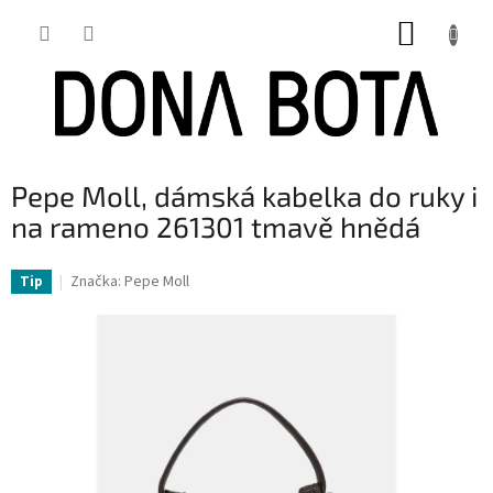
Přejít
NÁKUP
na
obsah
KOŠÍK
Pepe Moll, dámská kabelka do ruky i
na rameno 261301 tmavě hnědá
Značka:
Pepe Moll
Tip