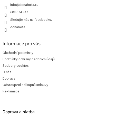
t
info
@
donabota.cz
í
608 074 347
Sledujte nás na facebooku.
donabota
Informace pro vás
Obchodní podmínky
Podmínky ochrany osobních údajů
Soubory cookies
O nás
Doprava
Odstoupení od kupní smlouvy
Reklamace
Doprava a platba