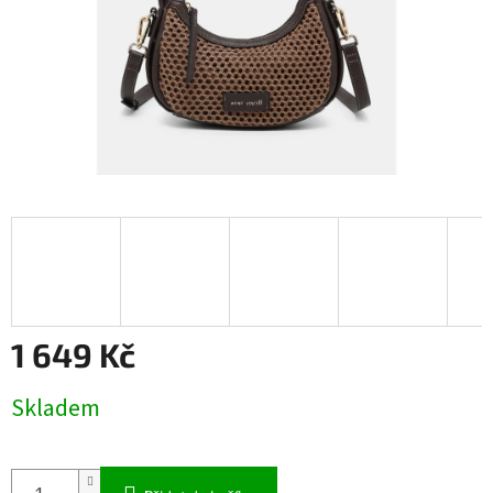
1 649 Kč
Měrná
Skladem
cena: