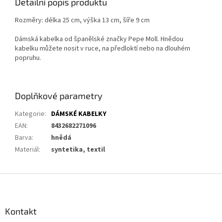
Detailní popis produktu
Rozměry: délka 25 cm, výška 13 cm, šíře 9 cm
Dámská kabelka od španělské značky Pepe Moll. Hnědou
kabelku můžete nosit v ruce, na předloktí nebo na dlouhém
popruhu.
Doplňkové parametry
Kategorie
:
DÁMSKÉ KABELKY
EAN
:
8432682271096
Barva
:
hnědá
Materiál
:
syntetika, textil
Z
á
p
a
Kontakt