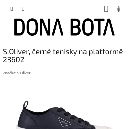
Přejít
NÁKUP
na
obsah
KOŠÍK
S.Oliver, černé tenisky na platformě
23602
Značka:
S.Oliver