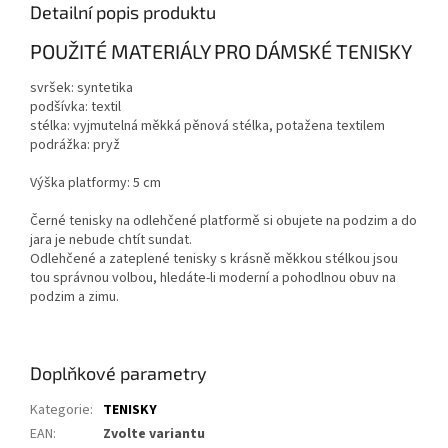
Detailní popis produktu
POUŽITÉ MATERIÁLY PRO DÁMSKÉ TENISKY
svršek: syntetika
podšívka: textil
stélka: vyjmutelná měkká pěnová stélka, potažena textilem
podrážka: pryž
Výška platformy: 5 cm
Černé tenisky na odlehčené platformě si obujete na podzim a do
jara je nebude chtít sundat.
Odlehčené a zateplené tenisky s krásně měkkou stélkou jsou
tou správnou volbou, hledáte-li moderní a pohodlnou obuv na
podzim a zimu.
Doplňkové parametry
Kategorie
:
TENISKY
EAN
:
Zvolte variantu