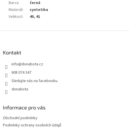
Barva
:
černá
Materiál
:
syntetika
Velikost
:
40, 41
Z
á
p
a
Kontakt
t
info
@
donabota.cz
í
608 074 347
Sledujte nás na facebooku.
donabota
Informace pro vás
Obchodní podmínky
Podmínky ochrany osobních údajů