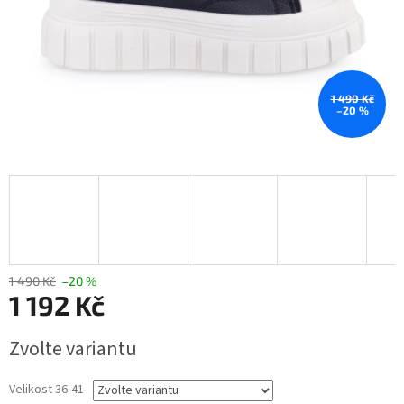
1 490 Kč
–20 %
1 490 Kč
–20 %
1 192 Kč
Měrná
Zvolte variantu
cena:
Velikost 36-41