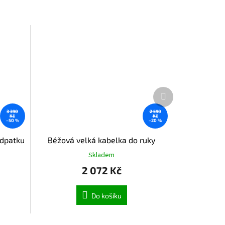
Další
produkt
3 390
2 590
Kč
Kč
–50 %
–20 %
odpatku
Béžová velká kabelka do ruky
Skladem
2 072 Kč
Do košíku