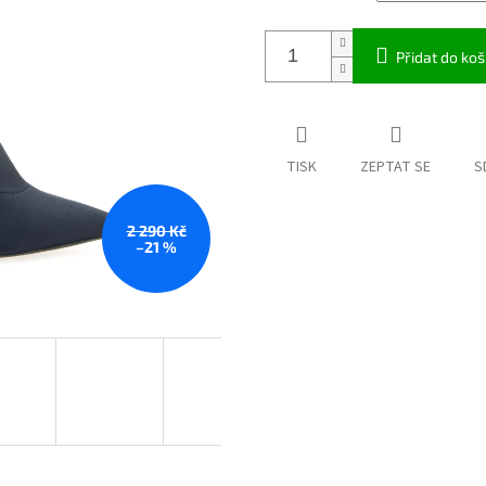
Přidat do koš
TISK
ZEPTAT SE
S
2 290 Kč
–21 %