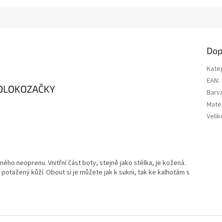
Dop
Kate
EAN
:
POLOKOZAČKY
Barv
Mater
Velik
ého neoprenu. Vnitřní část boty, stejně jako stélka, je kožená.
 potažený kůží. Obout si je můžete jak k sukni, tak ke kalhotám s