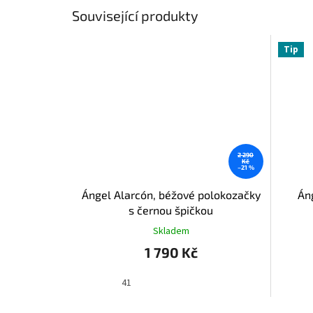
Související produkty
Tip
2 290
Kč
–21 %
Ángel Alarcón, béžové polokozačky
Án
s černou špičkou
Skladem
1 790 Kč
41