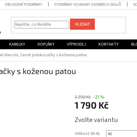
OBCHODNÍ PODMÍNKY
PODMÍNKY OCHRANY OSOBNÍCH ÚDAJŮ
S
HLEDAT
KABELKY
DOPLŇKY
VÝPRODEJ
KONTAKTY
BL
el Alarcón, černé polokozačky s koženou patou
začky s koženou patou
2 290 Kč
–21 %
1 790 Kč
Měrná
Zvolte variantu
cena:
Velikost 36-41