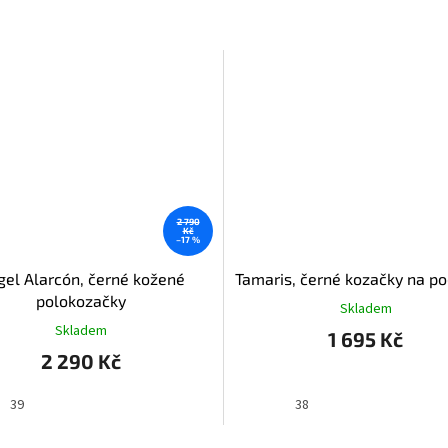
2 790
Kč
–17 %
gel Alarcón, černé kožené
Tamaris, černé kozačky na p
polokozačky
Skladem
Skladem
1 695 Kč
2 290 Kč
39
38