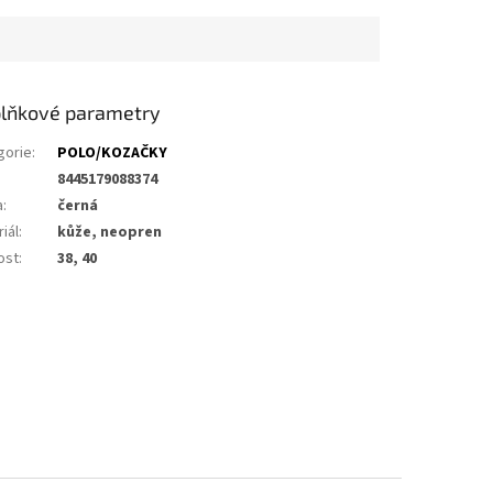
lňkové parametry
gorie
:
POLO/KOZAČKY
8445179088374
a
:
černá
iál
:
kůže, neopren
ost
:
38, 40