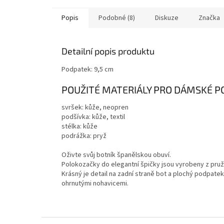
Popis
Podobné (8)
Diskuze
Značka
Detailní popis produktu
Podpatek: 9,5 cm
POUŽITÉ MATERIÁLY PRO DÁMSKÉ 
svršek: kůže, neopren
podšívka: kůže, textil
stélka: kůže
podrážka: pryž
Oživte svůj botník španělskou obuví.
Polokozačky do elegantní špičky jsou vyrobeny z pružn
Krásný je detail na zadní straně bot a plochý podpatek
ohrnutými nohavicemi.
Z